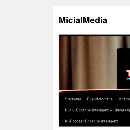
MicialMedia
Startseite
Eventfotografie
Mitarbe
Zum
Buch „Ethische Intelligenz – Universa
Inhalt
KI-Podcast Ethische Intelligenz
springen