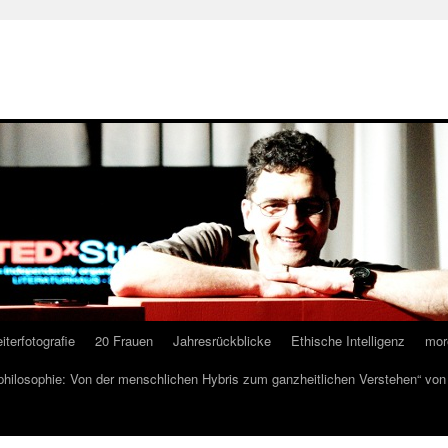
iterfotografie
20 Frauen
Jahresrückblicke
Ethische Intelligenz
mor
lphilosophie: Von der menschlichen Hybris zum ganzheitlichen Verstehen“ vo