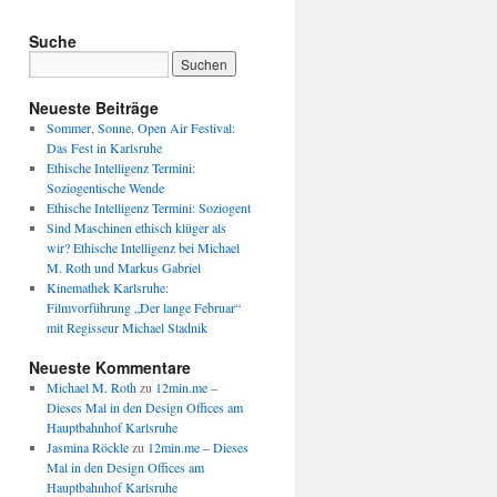
Suche
Neueste Beiträge
Sommer, Sonne, Open Air Festival:
Das Fest in Karlsruhe
Ethische Intelligenz Termini:
Soziogentische Wende
Ethische Intelligenz Termini: Soziogent
Sind Maschinen ethisch klüger als
wir? Ethische Intelligenz bei Michael
M. Roth und Markus Gabriel
Kinemathek Karlsruhe:
Filmvorführung „Der lange Februar“
mit Regisseur Michael Stadnik
Neueste Kommentare
Michael M. Roth
zu
12min.me –
Dieses Mal in den Design Offices am
Hauptbahnhof Karlsruhe
Jasmina Röckle
zu
12min.me – Dieses
Mal in den Design Offices am
Hauptbahnhof Karlsruhe