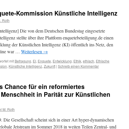
uete-Kommission Künstliche Intelligenz
. Roth
ntelligenz] Die von dem Deutschen Bundestag eingesetzte
ligenz stellte über ihre Plattform enquetebeteiligung.de einen
lung der Künstlichen Intelligenz (KI) öffentlich ins Netz, den
dline war …
Weiterlesen
→
ortet mit
Befragung
,
EI
,
Enquete
,
Entwicklung
,
Ethik
,
ethisch
,
Ethische
sion
,
Künstliche Intelligenz
,
Zukunft
|
Schreib einen Kommentar
ls Chance für ein reformiertes
 Menschheit in Parität zur Künstlichen
l M. Roth
. Die Gesellschaft scheint sich in einer Art hyper-dynamischen
lobale Jetstream im Sommer 2018 in weiten Teilen Zentral- und