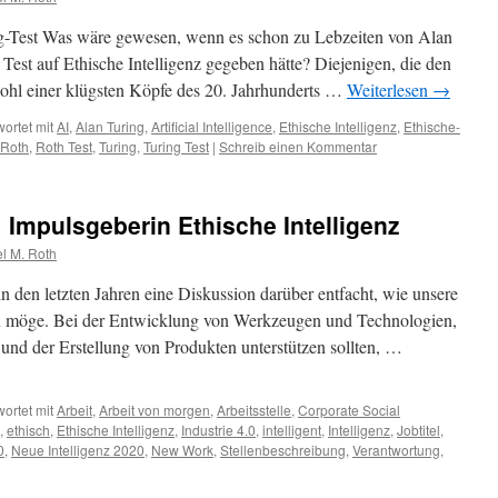
g-Test Was wäre gewesen, wenn es schon zu Lebzeiten von Alan
est auf Ethische Intelligenz gegeben hätte? Diejenigen, die den
hl einer klügsten Köpfe des 20. Jahrhunderts …
Weiterlesen
→
ortet mit
AI
,
Alan Turing
,
Artificial Intelligence
,
Ethische Intelligenz
,
Ethische-
Roth
,
Roth Test
,
Turing
,
Turing Test
|
Schreib einen Kommentar
| Impulsgeberin Ethische Intelligenz
l M. Roth
n den letzten Jahren eine Diskussion darüber entfacht, wie unsere
n möge. Bei der Entwicklung von Werkzeugen und Technologien,
 und der Erstellung von Produkten unterstützen sollten, …
ortet mit
Arbeit
,
Arbeit von morgen
,
Arbeitsstelle
,
Corporate Social
,
ethisch
,
Ethische Intelligenz
,
Industrie 4.0
,
intelligent
,
Intelligenz
,
Jobtitel
,
0
,
Neue Intelligenz 2020
,
New Work
,
Stellenbeschreibung
,
Verantwortung
,