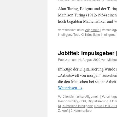
Alan Turing, Enigma und der Turin
Mathison Turing (1912-1954) einen T
hoch begabten Mathematiker und wo
Veröffentlicht unter
Allgemein
|
Verschlagw
Intelligenz-Test
,
KI
,
Künstliche Intelligenz
,
Jobtitel: Impulsgeber 
Publiziert am
14. August 2020
von
Michae
Im Zuge der Digitalisierung wurde i
„Arbeitswelt von morgen“ aussehe
die den Menschen bei seiner Arbeit
Weiterlesen
→
Veröffentlicht unter
Allgemein
|
Verschlagw
Responsibility
,
CSR
,
Digitalisierung
,
Ethik
KI
,
Künstliche Intelligenz
,
Neue Ethik 202
Zukunft
|
2 Kommentare