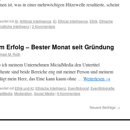
n ist, was in einer mehrwöchigen Hitzewelle resultierte, scheint
ortet mit
AI
,
Artificial Intelligence
,
EI
,
Ethical Intelligence
,
Ethik
,
Ethische
nstliche Intelligenz
|
2 Kommentare
um Erfolg – Bester Monat seit Gründung
hael M. Roth
b ich meinem Unternehmen MicialMedia den Untertitel
 heute sind beide Bereiche eng mit meiner Person und meinem
hlägt mein Herz, das Eine kann kaum ohne …
Weiterlesen
→
ortet mit
Ethik und KI
,
Ethische Intelligenz
,
Eventfotograf
,
Eventfotografie
,
ialMedia
,
Moderation
,
Social Media
|
6 Kommentare
Neuere Beiträge
→