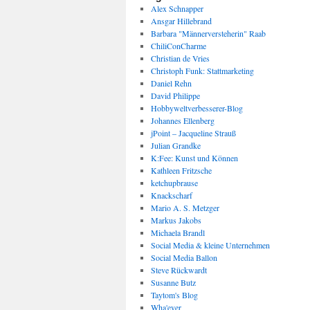
Alex Schnapper
Ansgar Hillebrand
Barbara "Männerversteherin" Raab
ChiliConCharme
Christian de Vries
Christoph Funk: Stattmarketing
Daniel Rehn
David Philippe
Hobbyweltverbesserer-Blog
Johannes Ellenberg
jPoint – Jacqueline Strauß
Julian Grandke
K:Fee: Kunst und Können
Kathleen Fritzsche
ketchupbrause
Knackscharf
Mario A. S. Metzger
Markus Jakobs
Michaela Brandl
Social Media & kleine Unternehmen
Social Media Ballon
Steve Rückwardt
Susanne Butz
Taytom's Blog
Wha'ever