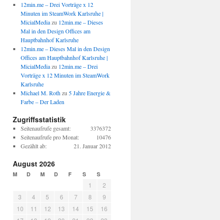
12min.me – Drei Vorträge x 12
Minuten im SteamWork Karlsruhe |
MicialMedia
zu
12min.me – Dieses
Mal in den Design Offices am
Hauptbahnhof Karlsruhe
12min.me – Dieses Mal in den Design
Offices am Hauptbahnhof Karlsruhe |
MicialMedia
zu
12min.me – Drei
Vorträge x 12 Minuten im SteamWork
Karlsruhe
Michael M. Roth
zu
5 Jahre Energie &
Farbe – Der Laden
Zugriffsstatistik
Seitenaufrufe gesamt:
3376372
Seitenaufrufe pro Monat:
10476
Gezählt ab:
21. Januar 2012
August 2026
M
D
M
D
F
S
S
1
2
3
4
5
6
7
8
9
10
11
12
13
14
15
16