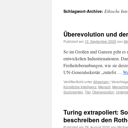
Ethische Inte
Schlagwort-Archive:
Überevolution und de
Publiziert am
12. September 2020
von
Mi
So im Großen und Ganzen geht es u
entwickelten Industrienationen. D
Freiheitsberaubungen, wie sie derze
UN-Generalsekretär „zutiefst …
We
Veröffentlicht unter
Allgemein
|
Verschlagw
Künstliche Intelligenz
,
Mensch
,
Menschhe
Soziogenten
,
Tier
,
Überevolution
,
Unterg
Turing extrapoliert: S
beschreiben den Roth
Publiziert am
29. August 2020
von
Michae