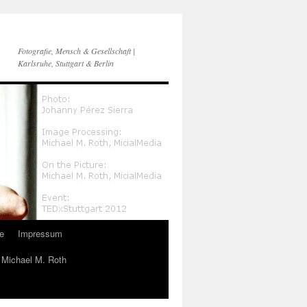
Fotografie, Mensch & Gesellschaft |
Karlsruhe, Stuttgart & Berlin
e
Impressum
n Michael M. Roth