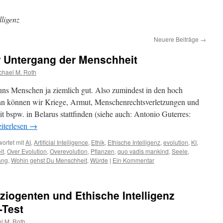
lligenz
Neuere Beiträge
→
r Untergang der Menschheit
chael M. Roth
ns Menschen ja ziemlich gut. Also zumindest in den hoch
ann können wir Kriege, Armut, Menschenrechtsverletzungen und
it bspw. in Belarus stattfinden (siehe auch: Antonio Guterres:
iterlesen
→
ortet mit
AI
,
Artificial Intelligence
,
Ethik
,
Ethische Intelligenz
,
evolution
,
KI
,
it
,
Over Evolution
,
Overevolution
,
Pflanzen
,
quo vadis mankind
,
Seele
,
ang
,
Wohin gehst Du Menschheit
,
Würde
|
Ein Kommentar
oziogenten und Ethische Intelligenz
-Test
l M. Roth