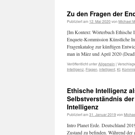
Zu den Fragen der Enq
Publiziert am
12. Mai 2020
von
Michael M
[Im Kontext: Wörterbuch Ethische I
Enquete-Kommission Künstliche Intel
Fragenkatalog zur künftigen Entwick
man in März und April 2020 (Dea
Veröffentlicht unter
Allgemein
|
Verschlagw
Intelligenz
,
Fragen
,
intelligent
,
KI
,
Kommis
Ethische Intelligenz a
Selbstverständnis der
Intelligenz
Publiziert am
31. Januar 2019
von
Michae
Intro Planet Erde. Deutschland 2019
Zustand zu befinden. Während der g