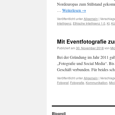
Nordeuropas zum Stillstand gekomme
…
Weiterlesen
→
Veröffentlicht unter
Allgemein
|
Verschlagw
Intelligenz
,
Ethische Intelligenz 1.0
,
KI
,
Kü
Mit Eventfotografie z
Publiziert am
30. November 2018
von
Mic
Bei der Gründung im Jahr 2011 ga
„Fotografie und Social Media“. Bis
Geschäft verbunden. Für beides sc
Veröffentlicht unter
Allgemein
|
Verschlagw
Fotograf
,
Fotografie
,
Kommunikation
,
Mic
Blogroll