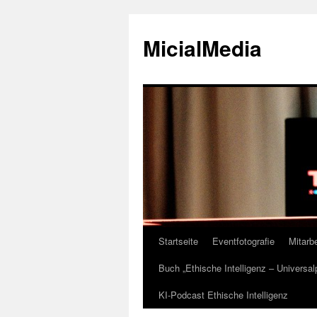
MicialMedia
Startseite
Eventfotografie
Mitarbe
Zum
Buch „Ethische Intelligenz – Universa
Inhalt
KI-Podcast Ethische Intelligenz
springen