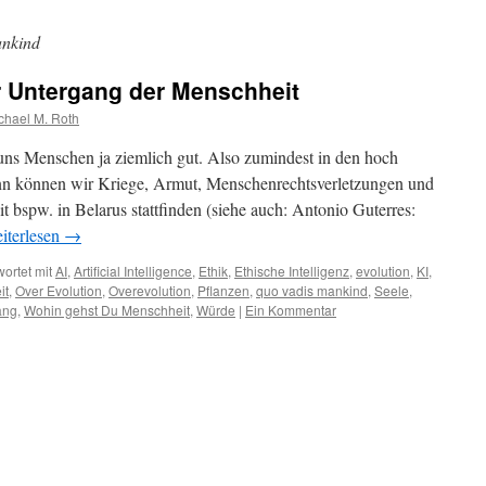
ankind
r Untergang der Menschheit
chael M. Roth
ns Menschen ja ziemlich gut. Also zumindest in den hoch
ann können wir Kriege, Armut, Menschenrechtsverletzungen und
it bspw. in Belarus stattfinden (siehe auch: Antonio Guterres:
iterlesen
→
ortet mit
AI
,
Artificial Intelligence
,
Ethik
,
Ethische Intelligenz
,
evolution
,
KI
,
it
,
Over Evolution
,
Overevolution
,
Pflanzen
,
quo vadis mankind
,
Seele
,
ang
,
Wohin gehst Du Menschheit
,
Würde
|
Ein Kommentar