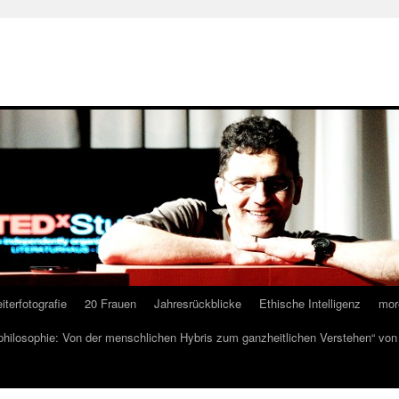
iterfotografie
20 Frauen
Jahresrückblicke
Ethische Intelligenz
mor
lphilosophie: Von der menschlichen Hybris zum ganzheitlichen Verstehen“ vo