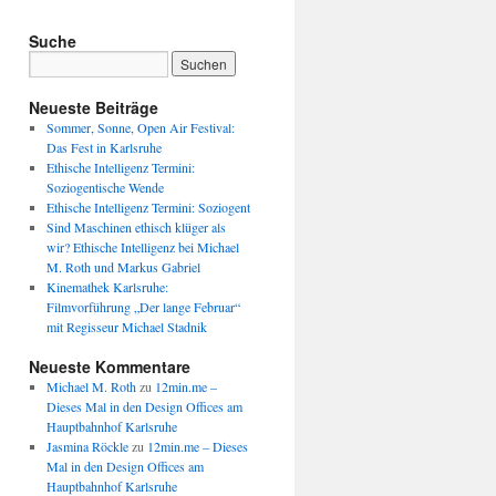
Suche
Neueste Beiträge
Sommer, Sonne, Open Air Festival:
Das Fest in Karlsruhe
Ethische Intelligenz Termini:
Soziogentische Wende
Ethische Intelligenz Termini: Soziogent
Sind Maschinen ethisch klüger als
wir? Ethische Intelligenz bei Michael
M. Roth und Markus Gabriel
Kinemathek Karlsruhe:
Filmvorführung „Der lange Februar“
mit Regisseur Michael Stadnik
Neueste Kommentare
Michael M. Roth
zu
12min.me –
Dieses Mal in den Design Offices am
Hauptbahnhof Karlsruhe
Jasmina Röckle
zu
12min.me – Dieses
Mal in den Design Offices am
Hauptbahnhof Karlsruhe