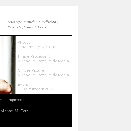
Fotografie, Mensch & Gesellschaft |
Karlsruhe, Stuttgart & Berlin
e
Impressum
n Michael M. Roth