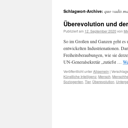
quo vadis m
Schlagwort-Archive:
Überevolution und de
Publiziert am
12. September 2020
von
Mi
So im Großen und Ganzen geht es u
entwickelten Industrienationen. D
Freiheitsberaubungen, wie sie derze
UN-Generalsekretär „zutiefst …
We
Veröffentlicht unter
Allgemein
|
Verschlagw
Künstliche Intelligenz
,
Mensch
,
Menschhe
Soziogenten
,
Tier
,
Überevolution
,
Unterg