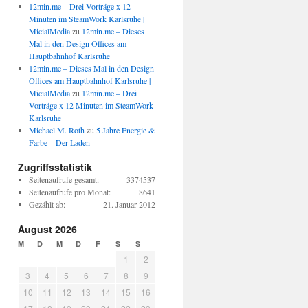
12min.me – Drei Vorträge x 12
Minuten im SteamWork Karlsruhe |
MicialMedia
zu
12min.me – Dieses
Mal in den Design Offices am
Hauptbahnhof Karlsruhe
12min.me – Dieses Mal in den Design
Offices am Hauptbahnhof Karlsruhe |
MicialMedia
zu
12min.me – Drei
Vorträge x 12 Minuten im SteamWork
Karlsruhe
Michael M. Roth
zu
5 Jahre Energie &
Farbe – Der Laden
Zugriffsstatistik
Seitenaufrufe gesamt:
3374537
Seitenaufrufe pro Monat:
8641
Gezählt ab:
21. Januar 2012
August 2026
M
D
M
D
F
S
S
1
2
3
4
5
6
7
8
9
10
11
12
13
14
15
16