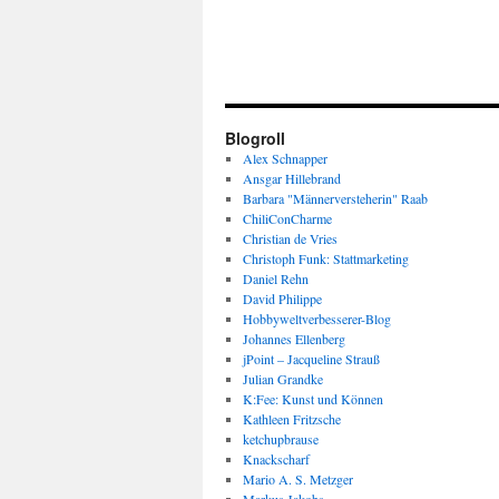
Blogroll
Alex Schnapper
Ansgar Hillebrand
Barbara "Männerversteherin" Raab
ChiliConCharme
Christian de Vries
Christoph Funk: Stattmarketing
Daniel Rehn
David Philippe
Hobbyweltverbesserer-Blog
Johannes Ellenberg
jPoint – Jacqueline Strauß
Julian Grandke
K:Fee: Kunst und Können
Kathleen Fritzsche
ketchupbrause
Knackscharf
Mario A. S. Metzger