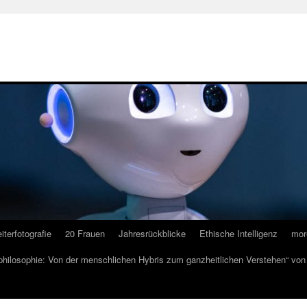
iterfotografie
20 Frauen
Jahresrückblicke
Ethische Intelligenz
mor
lphilosophie: Von der menschlichen Hybris zum ganzheitlichen Verstehen“ vo