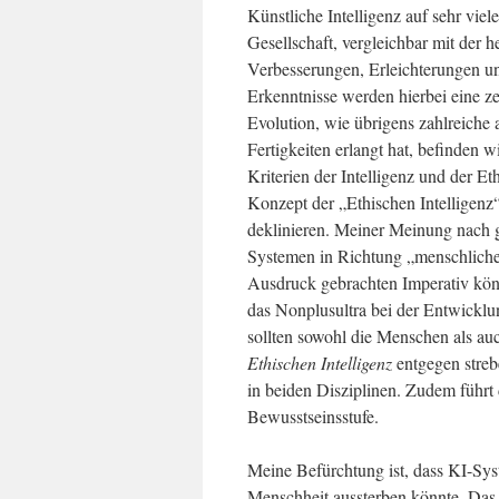
Künstliche Intelligenz auf sehr vie
Gesellschaft, vergleichbar mit der
Verbesserungen, Erleichterungen u
Erkenntnisse werden hierbei eine z
Evolution, wie übrigens zahlreiche
Fertigkeiten erlangt hat, befinden 
Kriterien der Intelligenz und der E
Konzept der „Ethischen Intelligenz
deklinieren. Meiner Meinung nach g
Systemen in Richtung „menschliche
Ausdruck gebrachten Imperativ könn
das Nonplusultra bei der Entwicklu
sollten sowohl die Menschen als au
Ethischen Intelligenz
entgegen streb
in beiden Disziplinen. Zudem führt
Bewusstseinsstufe.
Meine Befürchtung ist, dass KI-Sy
Menschheit aussterben könnte. Das 