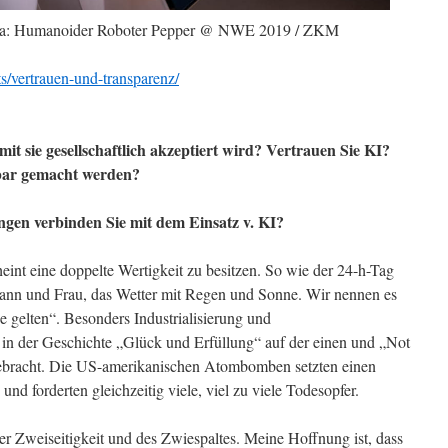
dia: Humanoider Roboter Pepper @ NWE 2019 / ZKM
ts/vertrauen-und-transparenz/
it sie gesellschaftlich akzeptiert wird? Vertrauen Sie KI?
tbar gemacht werden?
gen verbinden Sie mit dem Einsatz v. KI?
int eine doppelte Wertigkeit zu besitzen. So wie der 24-h-Tag
Mann und Frau, das Wetter mit Regen und Sonne. Wir nennen es
 gelten“. Besonders Industrialisierung und
in der Geschichte „Glück und Erfüllung“ auf der einen und „Not
gebracht. Die US-amerikanischen Atombomben setzten einen
und forderten gleichzeitig viele, viel zu viele Todesopfer.
er Zweiseitigkeit und des Zwiespaltes. Meine Hoffnung ist, dass