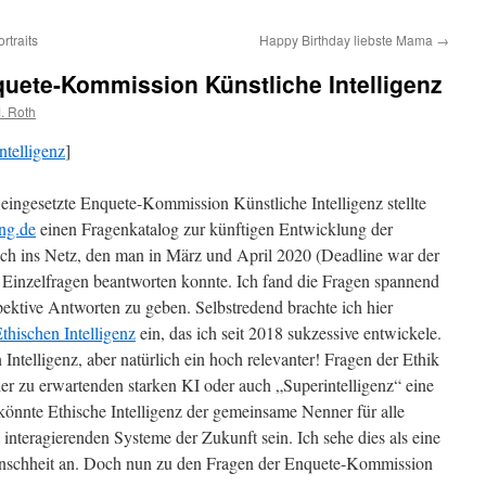
rtraits
Happy Birthday liebste Mama
→
uete-Kommission Künstliche Intelligenz
. Roth
ntelligenz
]
ingesetzte Enquete-Kommission Künstliche Intelligenz stellte
ung.de
einen Fragenkatalog zur künftigen Entwicklung der
lich ins Netz, den man in März und April 2020 (Deadline war der
 Einzelfragen beantworten konnte. Ich fand die Fragen spannend
pektive Antworten zu geben. Selbstredend brachte ich hier
thischen Intelligenz
ein, das ich seit 2018 sukzessive entwickele.
n Intelligenz, aber natürlich ein hoch relevanter! Fragen der Ethik
ner zu erwartenden starken KI oder auch „Superintelligenz“ eine
önnte Ethische Intelligenz der gemeinsame Nenner für alle
 interagierenden Systeme der Zukunft sein. Ich sehe dies als eine
enschheit an. Doch nun zu den Fragen der Enquete-Kommission