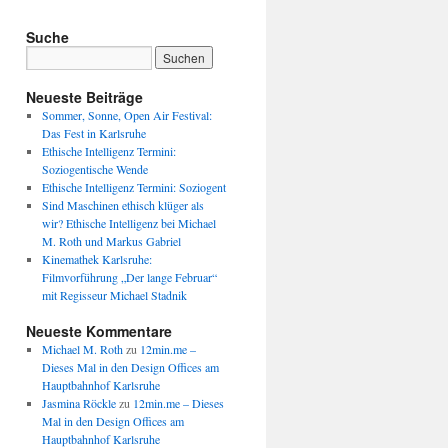
Suche
Neueste Beiträge
Sommer, Sonne, Open Air Festival:
Das Fest in Karlsruhe
Ethische Intelligenz Termini:
Soziogentische Wende
Ethische Intelligenz Termini: Soziogent
Sind Maschinen ethisch klüger als
wir? Ethische Intelligenz bei Michael
M. Roth und Markus Gabriel
Kinemathek Karlsruhe:
Filmvorführung „Der lange Februar“
mit Regisseur Michael Stadnik
Neueste Kommentare
Michael M. Roth
zu
12min.me –
Dieses Mal in den Design Offices am
Hauptbahnhof Karlsruhe
Jasmina Röckle
zu
12min.me – Dieses
Mal in den Design Offices am
Hauptbahnhof Karlsruhe