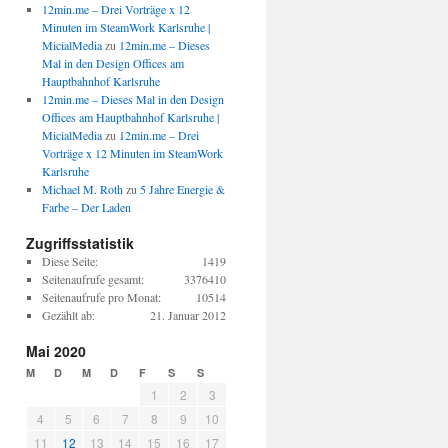
12min.me – Drei Vorträge x 12
Minuten im SteamWork Karlsruhe |
MicialMedia
zu
12min.me – Dieses
Mal in den Design Offices am
Hauptbahnhof Karlsruhe
12min.me – Dieses Mal in den Design
Offices am Hauptbahnhof Karlsruhe |
MicialMedia
zu
12min.me – Drei
Vorträge x 12 Minuten im SteamWork
Karlsruhe
Michael M. Roth
zu
5 Jahre Energie &
Farbe – Der Laden
Zugriffsstatistik
Diese Seite:
1419
Seitenaufrufe gesamt:
3376410
Seitenaufrufe pro Monat:
10514
Gezählt ab:
21. Januar 2012
Mai 2020
M
D
M
D
F
S
S
1
2
3
4
5
6
7
8
9
10
11
12
13
14
15
16
17