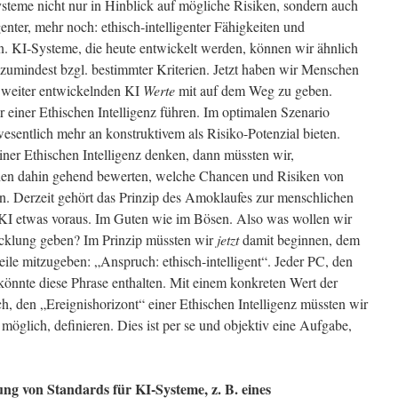
teme nicht nur in Hinblick auf mögliche Risiken, sondern auch
genter, mehr noch: ethisch-intelligenter Fähigkeiten und
n. KI-Systeme, die heute entwickelt werden, können wir ähnlich
zumindest bzgl. bestimmter Kriterien. Jetzt haben wir Menschen
g weiter entwickelnden KI
Werte
mit auf dem Weg zu geben.
r einer Ethischen Intelligenz führen. Im optimalen Szenario
sentlich mehr an konstruktivem als Risiko-Potenzial bieten.
er Ethischen Intelligenz denken, dann müssten wir,
n dahin gehend bewerten, welche Chancen und Risiken von
. Derzeit gehört das Prinzip des Amoklaufes zur menschlichen
 KI etwas voraus. Im Guten wie im Bösen. Also was wollen wir
icklung geben? Im Prinzip müssten wir
jetzt
damit beginnen, dem
le mitzugeben: „Anspruch: ethisch-intelligent“. Jeder PC, den
 könnte diese Phrase enthalten. Mit einem konkreten Wert der
ch, den „Ereignishorizont“ einer Ethischen Intelligenz müssten wir
 möglich, definieren. Dies ist per se und objektiv eine Aufgabe,
ung von Standards für KI-Systeme, z. B. eines