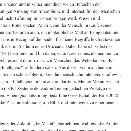
len Ebenen und in schier unendlich vielen Bereichen der
 heutigen Nutzung von Smartphone und Internet, für den Menschen
nd mehr Erfüllung im Leben bringen wird. Wissen und
entrale Rolle spielen. Auch wenn der Mensch im Laufe seiner
 andere Tierarten auch, ein unglaubliches Maß an Fähigkeiten und
wir uns in Bezug auf die beiden für meine Begriffe hoch relevanten
thik erst im Stadium eines Urozeans. Daher habe ich selbst das
“ (EI) begründet und bin dabei, es sukzessive auszubauen und zu
eht es nicht darum, dass wir Menschen das Wetteifern von KI-
 Intelligenz“ verhindern sollen. Aus diesen von manchen zum
te man schlussfolgern, dass die menschliche Intelligenz auf ewig
ng von Intelligenz im Universum darstelle. Meiner Meinung nach
ch die KI-Systeme der Zukunft einem gedachten Prototyp der
en. Einen Qualitätssprung bedarf die Gesellschaft der Erde 2020
 die Zusammenfassung von Ethik und Intelligenz zu einer neuen
steme der Zukunft „die Macht“ übernehmen, während die Art der
muss ursächlich noch nicht mal deswegen passieren, weil