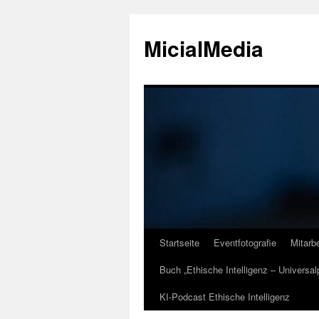
MicialMedia
Startseite
Eventfotografie
Mitarbe
Zum
Buch „Ethische Intelligenz – Universa
Inhalt
KI-Podcast Ethische Intelligenz
springen