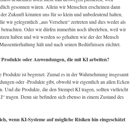
indlich gesonnen wären. Allein wir Menschen erscheinen dann
me der Zukunft könnten uns für so klein und unbedeutend halten,
ie wir gelegentlich „aus Versehen“ zertreten und dies weder als
 betrachten. Oder wir dürfen immerhin noch überleben, weil wir
Nutzen haben und wir werden so gehalten wie der der Mensch
assentierhaltung hält und nach seinen Bedürfnissen züchtet.
auf Produkte oder Anwendungen, die mit KI arbeiten?
de Produkte ist begrenzt. Zumal es in der Wahrnehmung insgesamt
ungen oder -Produkte gibt, obwohl wir eigentlich an allen Ecken
. Und die Produkte, die den Stempel KI tragen, sollten vielleicht
KI“ tragen. Denn sie befinden sich ebenso in einem Zustand des
reich, wenn KI-Systeme auf mögliche Risiken hin eingeschätzt