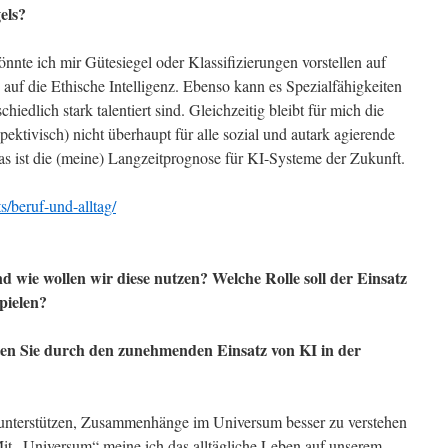
els?
önnte ich mir Gütesiegel oder Klassifizierungen vorstellen auf
auf die Ethische Intelligenz. Ebenso kann es Spezialfähigkeiten
iedlich stark talentiert sind. Gleichzeitig bleibt für mich die
ektivisch) nicht überhaupt für alle sozial und autark agierende
as ist die (meine) Langzeitprognose für KI-Systeme der Zukunft.
s/beruf-und-alltag/
d wie wollen wir diese nutzen? Welche Rolle soll der Einsatz
pielen?
en Sie durch den zunehmenden Einsatz von KI in der
 unterstützen, Zusammenhänge im Universum besser zu verstehen
 Mit „Universum“ meine ich das alltägliche Leben auf unserem