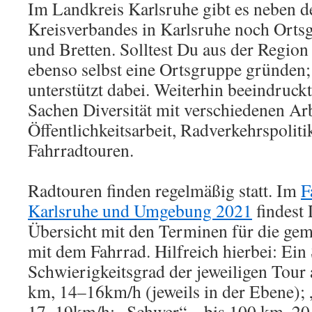
Im Landkreis Karlsruhe gibt es neben d
Kreisverbandes in Karlsruhe noch Ortsg
und Bretten. Solltest Du aus der Regi
ebenso selbst eine Ortsgruppe gründen
unterstützt dabei. Weiterhin beeindruck
Sachen Diversität mit verschiedenen Ar
Öffentlichkeitsarbeit, Radverkehrspolit
Fahrradtouren.
Radtouren finden regelmäßig statt. Im
F
Karlsruhe und Umgebung 2021
findest 
Übersicht mit den Terminen für die ge
mit dem Fahrrad. Hilfreich hierbei: Ein
Schwierigkeitsgrad der jeweiligen Tour 
km, 14–16km/h (jeweils in der Ebene); 
17–19km/h; „Schwer“ – bis 100 km, 20