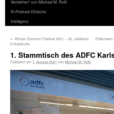
Verstehen“ von Michael M. Roth
KI-Podcast Ethische
Intelligenz
←
African Summer Festival 2021 – 30. Jubiläum
Eidechsen-
in Karlsruhe
1. Stammtisch des ADFC Karl
Publiziert am
7. August 2021
von
Michael M. Roth