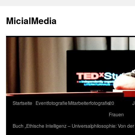
MicialMedia
Zum
Startseite
Eventfotografie
Mitarbeiterfotografie
20
J
Inhalt
Frauen
springen
Buch „Ethische Intelligenz – Universalphilosophie: Von d