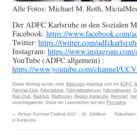
Alle Fotos: Michael M. Roth, MicialMe
Der ADFC Karlsruhe in den Sozialen M
Facebook:
https://www.facebook.com/ad
Twitter:
https://twitter.com/adfckarlsruh
Instagram:
https://www.instagram.com/a
YouTube (ADFC allgemein) :
https://www.youtube.com/channe
Dieser Beitrag wurde unter
Allgemein
abgelegt und mit
ADFC
,
A
Fahrrad-Club
,
Fahrradclub
,
Fahrradcodierung
,
Fahrradtouren
,
G
Rad-Club
,
Radclub
,
Radtouren
,
Region Karlsruhe
,
Rennrad
,
Ver
verschlagwortet. Setze ein Lesezeichen auf den
Permalink
.
←
African Summer Festival 2021 – 30. Jubiläum
Eidechsen-
in Karlsruhe