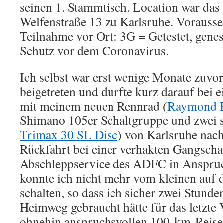
seinen 1. Stammtisch. Location war das
Welfenstraße 13 zu Karlsruhe. Vorausse
Teilnahme vor Ort: 3G = Getestet, gene
Schutz vor dem Coronavirus.
Ich selbst war erst wenige Monate zuv
beigetreten und durfte kurz darauf bei e
mit meinem neuen Rennrad (
Raymond R
Shimano 105er Schaltgruppe und zwei s
Trimax 30 SL Disc
) von Karlsruhe nach
Rückfahrt bei einer verhakten Gangscha
Abschleppservice des ADFC in Anspru
konnte ich nicht mehr vom kleinen auf d
schalten, so dass ich sicher zwei Stund
Heimweg gebraucht hätte für das letzte V
ohnehin anspruchsvollen 100-km-Reise