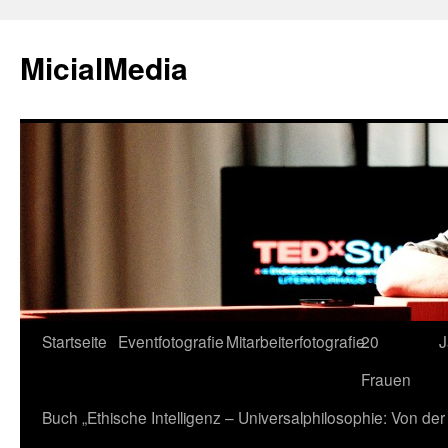
MicialMedia
Zum
Startseite
Eventfotografie
Mitarbeiterfotografie
20
J
Inhalt
Frauen
springen
Buch „Ethische Intelligenz – Universalphilosophie: Von d