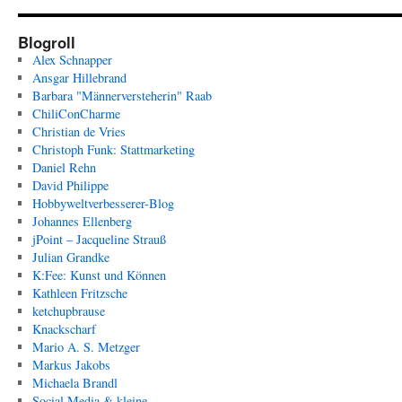
Blogroll
Alex Schnapper
Ansgar Hillebrand
Barbara "Männerversteherin" Raab
ChiliConCharme
Christian de Vries
Christoph Funk: Stattmarketing
Daniel Rehn
David Philippe
Hobbyweltverbesserer-Blog
Johannes Ellenberg
jPoint – Jacqueline Strauß
Julian Grandke
K:Fee: Kunst und Können
Kathleen Fritzsche
ketchupbrause
Knackscharf
Mario A. S. Metzger
Markus Jakobs
Michaela Brandl
Social Media & kleine