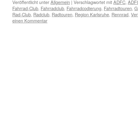
Veröffentlicht unter
Allgemein
|
Verschlagwortet mit
ADFC
,
ADFC
Fahrrad-Club
,
Fahrradclub
,
Fahrradcodierung
,
Fahrradtouren
,
G
Rad-Club
,
Radclub
,
Radtouren
,
Region Karlsruhe
,
Rennrad
,
Ver
einen Kommentar