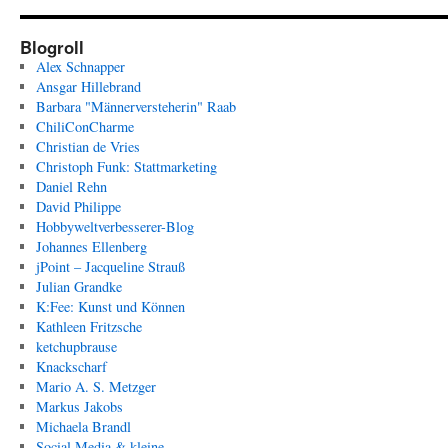
Blogroll
Alex Schnapper
Ansgar Hillebrand
Barbara "Männerversteherin" Raab
ChiliConCharme
Christian de Vries
Christoph Funk: Stattmarketing
Daniel Rehn
David Philippe
Hobbyweltverbesserer-Blog
Johannes Ellenberg
jPoint – Jacqueline Strauß
Julian Grandke
K:Fee: Kunst und Können
Kathleen Fritzsche
ketchupbrause
Knackscharf
Mario A. S. Metzger
Markus Jakobs
Michaela Brandl
Social Media & kleine