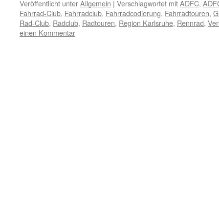
Veröffentlicht unter
Allgemein
|
Verschlagwortet mit
ADFC
,
ADFC
Fahrrad-Club
,
Fahrradclub
,
Fahrradcodierung
,
Fahrradtouren
,
G
Rad-Club
,
Radclub
,
Radtouren
,
Region Karlsruhe
,
Rennrad
,
Ver
einen Kommentar