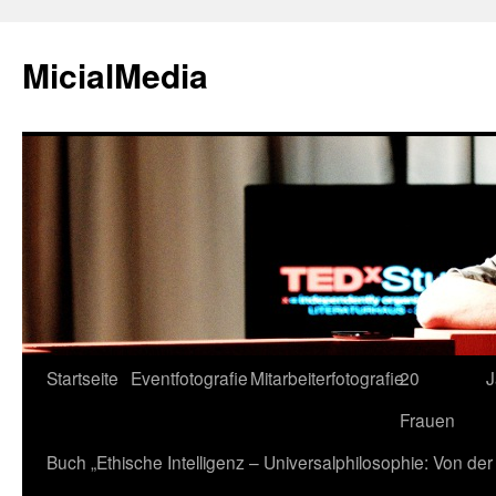
MicialMedia
Zum
Startseite
Eventfotografie
Mitarbeiterfotografie
20
J
Inhalt
Frauen
springen
Buch „Ethische Intelligenz – Universalphilosophie: Von d