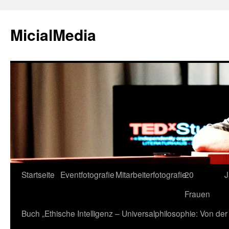
MicialMedia
Zum
Startseite
Eventfotografie
Mitarbeiterfotografie
20
J
Inhalt
Frauen
springen
Buch „Ethische Intelligenz – Universalphilosophie: Von d