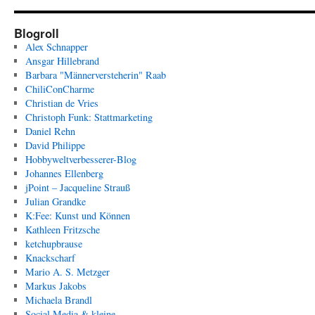
Blogroll
Alex Schnapper
Ansgar Hillebrand
Barbara "Männerversteherin" Raab
ChiliConCharme
Christian de Vries
Christoph Funk: Stattmarketing
Daniel Rehn
David Philippe
Hobbyweltverbesserer-Blog
Johannes Ellenberg
jPoint – Jacqueline Strauß
Julian Grandke
K:Fee: Kunst und Können
Kathleen Fritzsche
ketchupbrause
Knackscharf
Mario A. S. Metzger
Markus Jakobs
Michaela Brandl
Social Media & kleine