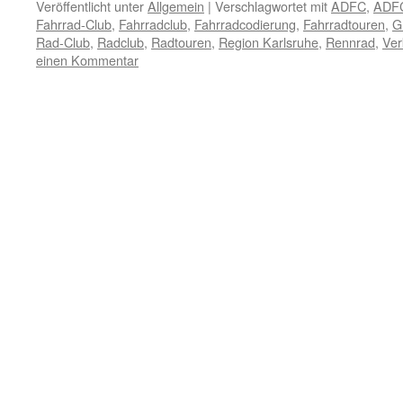
Veröffentlicht unter
Allgemein
|
Verschlagwortet mit
ADFC
,
ADFC
Fahrrad-Club
,
Fahrradclub
,
Fahrradcodierung
,
Fahrradtouren
,
G
Rad-Club
,
Radclub
,
Radtouren
,
Region Karlsruhe
,
Rennrad
,
Ver
einen Kommentar