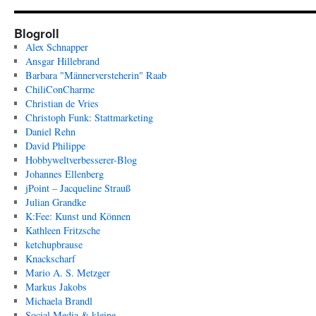
Blogroll
Alex Schnapper
Ansgar Hillebrand
Barbara "Männerversteherin" Raab
ChiliConCharme
Christian de Vries
Christoph Funk: Stattmarketing
Daniel Rehn
David Philippe
Hobbyweltverbesserer-Blog
Johannes Ellenberg
jPoint – Jacqueline Strauß
Julian Grandke
K:Fee: Kunst und Können
Kathleen Fritzsche
ketchupbrause
Knackscharf
Mario A. S. Metzger
Markus Jakobs
Michaela Brandl
Social Media & kleine