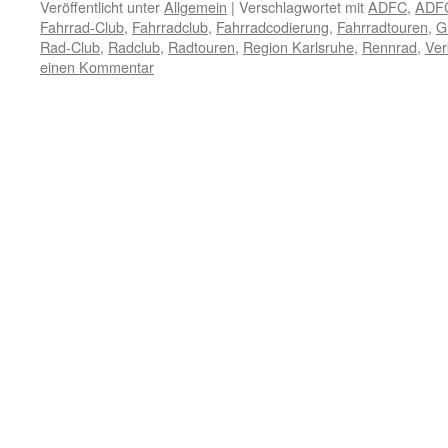
Veröffentlicht unter
Allgemein
|
Verschlagwortet mit
ADFC
,
ADFC
Fahrrad-Club
,
Fahrradclub
,
Fahrradcodierung
,
Fahrradtouren
,
G
Rad-Club
,
Radclub
,
Radtouren
,
Region Karlsruhe
,
Rennrad
,
Ver
einen Kommentar