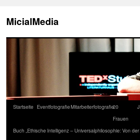
MicialMedia
Zum
Startseite
Eventfotografie
Mitarbeiterfotografie
20
J
Inhalt
Frauen
springen
Buch „Ethische Intelligenz – Universalphilosophie: Von d