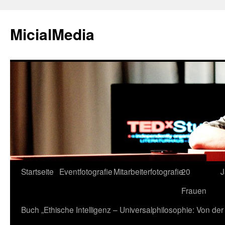
MicialMedia
Zum
Startseite
Eventfotografie
Mitarbeiterfotografie
20
J
Inhalt
Frauen
springen
Buch „Ethische Intelligenz – Universalphilosophie: Von d