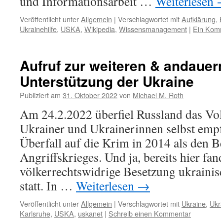
und Informationsarbeit …
Weiterlesen
Veröffentlicht unter
Allgemein
|
Verschlagwortet mit
Aufklärung
,
Ukrainehilfe
,
USKA
,
Wikipedia
,
Wissensmanagement
|
Ein Kom
Aufruf zur weiteren & andaue
Unterstützung der Ukraine
Publiziert am
31. Oktober 2022
von
Michael M. Roth
Am 24.2.2022 überfiel Russland das Vol
Ukrainer und Ukrainerinnen selbst emp
Überfall auf die Krim in 2014 als den B
Angriffskrieges. Und ja, bereits hier fan
völkerrechtswidrige Besetzung ukraini
statt. In …
Weiterlesen
→
Veröffentlicht unter
Allgemein
|
Verschlagwortet mit
Ukraine
,
Ukr
Karlsruhe
,
USKA
,
uskanet
|
Schreib einen Kommentar