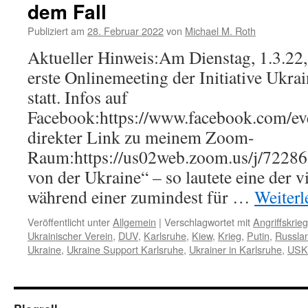
dem Fall
Publiziert am
28. Februar 2022
von
Michael M. Roth
Aktueller Hinweis:Am Dienstag, 1.3.22, 
erste Onlinemeeting der Initiative Ukra
statt. Infos auf
Facebook:https://www.facebook.com/
direkter Link zu meinem Zoom-
Raum:https://us02web.zoom.us/j/7228
von der Ukraine“ – so lautete eine der 
während einer zumindest für …
Weiter
Veröffentlicht unter
Allgemein
|
Verschlagwortet mit
Angriffskrieg
Ukrainischer Verein
,
DUV
,
Karlsruhe
,
Kiew
,
Krieg
,
Putin
,
Russla
Ukraine
,
Ukraine Support Karlsruhe
,
Ukrainer in Karlsruhe
,
USK