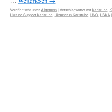
…
Weiterlesen
→
Veröffentlicht unter
Allgemein
|
Verschlagwortet mit
Karlsruhe
,
K
Ukraine Support Karlsruhe
,
Ukrainer in Karlsruhe
,
UNO
,
USKA
|