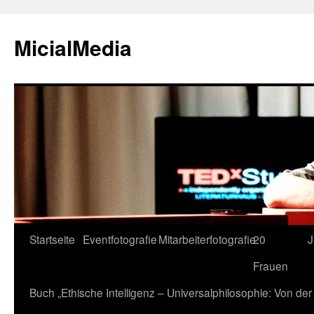
MicialMedia
Zum
Startseite
Eventfotografie
Mitarbeiterfotografie
20
J
Inhalt
Frauen
springen
Buch „Ethische Intelligenz – Universalphilosophie: Von d