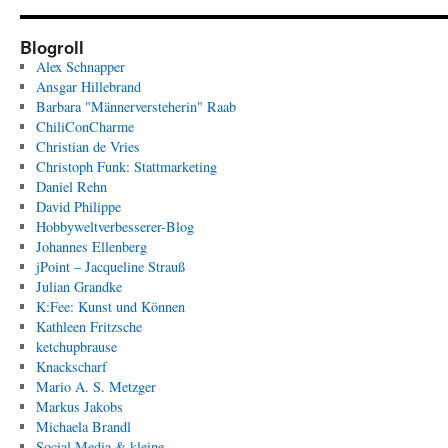
Blogroll
Alex Schnapper
Ansgar Hillebrand
Barbara "Männerversteherin" Raab
ChiliConCharme
Christian de Vries
Christoph Funk: Stattmarketing
Daniel Rehn
David Philippe
Hobbyweltverbesserer-Blog
Johannes Ellenberg
jPoint – Jacqueline Strauß
Julian Grandke
K:Fee: Kunst und Können
Kathleen Fritzsche
ketchupbrause
Knackscharf
Mario A. S. Metzger
Markus Jakobs
Michaela Brandl
Social Media & kleine