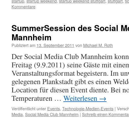
startup
,
startup weekend
,
startup weekend stuttgart
,
stuttgart
,
ti
Kommentare
SummerSession des Social M
Mannheim
Publiziert am
13. September 2011
von
Michael M. Roth
Der Social Media Club Mannheim konn
Freitag (9.9.2011) seine Gäste mit eine
Veranstaltungsformat begeistern. Im u
gelegenen Plankstadt gibt es einen Welde
Location für diesen Event diente. Bei 
Temperaturen …
Weiterlesen
→
Veröffentlicht unter
Events
,
Technologie-Medien-Events
|
Versch
Media
,
Social Media Club Mannheim
|
Schreib einen Kommenta