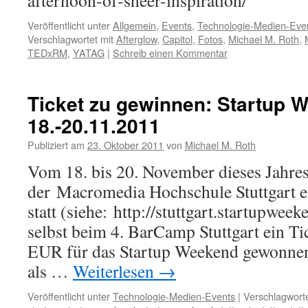
afternoon-of-sheer-inspiration/
Veröffentlicht unter
Allgemein
,
Events
,
Technologie-Medien-Eve
Verschlagwortet mit
Afterglow
,
Capitol
,
Fotos
,
Michael M. Roth
,
TEDxRM
,
YATAG
|
Schreib einen Kommentar
Ticket zu gewinnen: Startup W
18.-20.11.2011
Publiziert am
23. Oktober 2011
von
Michael M. Roth
Vom 18. bis 20. November dieses Jahres 
der Macromedia Hochschule Stuttgart e
statt (siehe: http://stuttgart.startupweek
selbst beim 4. BarCamp Stuttgart ein Ti
EUR für das Startup Weekend gewonnen
als …
Weiterlesen
→
Veröffentlicht unter
Technologie-Medien-Events
|
Verschlagworte