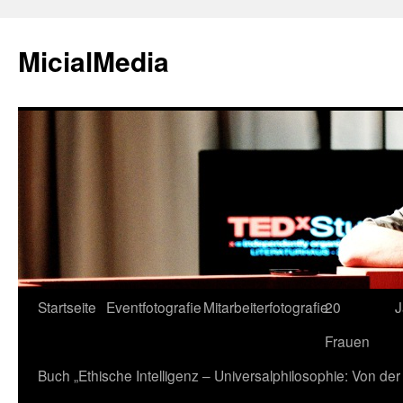
MicialMedia
Zum
Startseite
Eventfotografie
Mitarbeiterfotografie
20
J
Inhalt
Frauen
springen
Buch „Ethische Intelligenz – Universalphilosophie: Von d