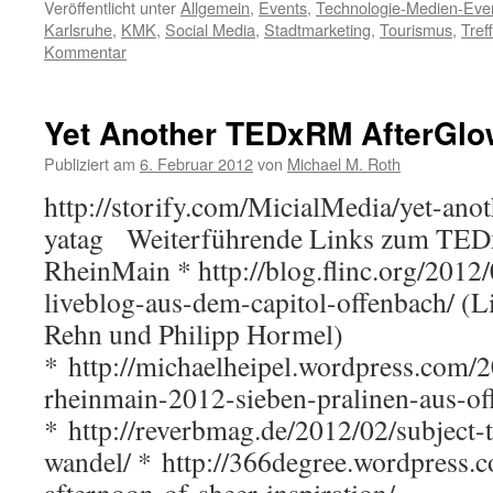
Veröffentlicht unter
Allgemein
,
Events
,
Technologie-Medien-Eve
Karlsruhe
,
KMK
,
Social Media
,
Stadtmarketing
,
Tourismus
,
Tref
Kommentar
Yet Another TEDxRM AfterGl
Publiziert am
6. Februar 2012
von
Michael M. Roth
http://storify.com/MicialMedia/yet-ano
yatag Weiterführende Links zum TE
RheinMain * http://blog.flinc.org/2012
liveblog-aus-dem-capitol-offenbach/ (L
Rehn und Philipp Hormel)
* http://michaelheipel.wordpress.com/
rheinmain-2012-sieben-pralinen-aus-of
* http://reverbmag.de/2012/02/subject-
wandel/ * http://366degree.wordpress.