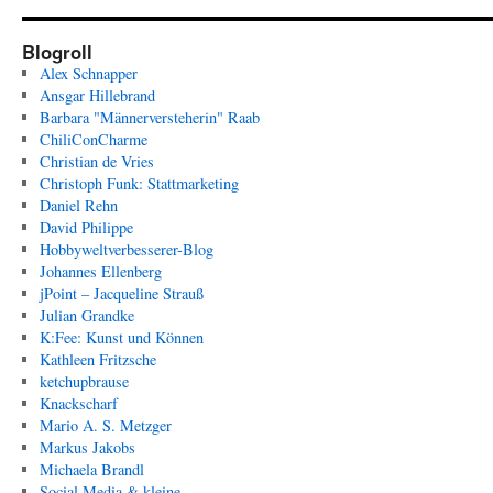
Blogroll
Alex Schnapper
Ansgar Hillebrand
Barbara "Männerversteherin" Raab
ChiliConCharme
Christian de Vries
Christoph Funk: Stattmarketing
Daniel Rehn
David Philippe
Hobbyweltverbesserer-Blog
Johannes Ellenberg
jPoint – Jacqueline Strauß
Julian Grandke
K:Fee: Kunst und Können
Kathleen Fritzsche
ketchupbrause
Knackscharf
Mario A. S. Metzger
Markus Jakobs
Michaela Brandl
Social Media & kleine