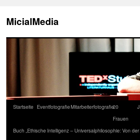
MicialMedia
Zum
Startseite
Eventfotografie
Mitarbeiterfotografie
20
J
Inhalt
Frauen
springen
Buch „Ethische Intelligenz – Universalphilosophie: Von d