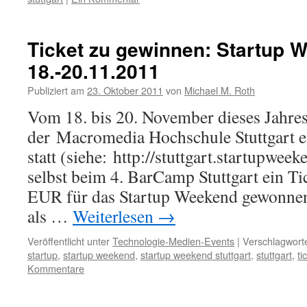
Ticket zu gewinnen: Startup W
18.-20.11.2011
Publiziert am
23. Oktober 2011
von
Michael M. Roth
Vom 18. bis 20. November dieses Jahres 
der Macromedia Hochschule Stuttgart e
statt (siehe: http://stuttgart.startupweek
selbst beim 4. BarCamp Stuttgart ein Ti
EUR für das Startup Weekend gewonnen
als …
Weiterlesen
→
Veröffentlicht unter
Technologie-Medien-Events
|
Verschlagworte
startup
,
startup weekend
,
startup weekend stuttgart
,
stuttgart
,
ti
Kommentare