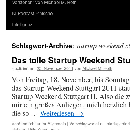
Verstehen“ von Michael M. Roth
KI-Podcast Ethische
Intelligenz
startup weekend st
Schlagwort-Archive:
Das tolle Startup Weekend Stu
Publiziert am
25. November 2011
von
Michael M. Roth
Von Freitag, 18. November, bis Sonntag
das Startup Weekend Stuttgart 2011 stat
Startup Weekend Stuttgart II. Also die z
mir ein großes Anliegen, mich herzlich 
die so …
Weiterlesen
→
Veröffentlicht unter
Allgemein
|
Verschlagwortet mit
startup
,
star
stuttgart
|
Ein Kommentar