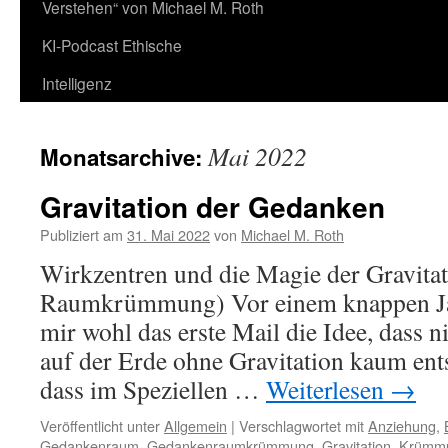
Verstehen“ von Michael M. Roth
KI-Podcast Ethische
Intelligenz
Mai 2022
Monatsarchive:
Gravitation der Gedanken
Publiziert am
31. Mai 2022
von
Michael M. Roth
Wirkzentren und die Magie der Gravita
Raumkrümmung) Vor einem knappen Ja
mir wohl das erste Mail die Idee, dass n
auf der Erde ohne Gravitation kaum ent
dass im Speziellen …
Weiterlesen
→
Veröffentlicht unter
Allgemein
|
Verschlagwortet mit
Anziehung
,
Gedankenraum
,
Gedankenraumkrümmung
,
Gravitation
,
Krümm