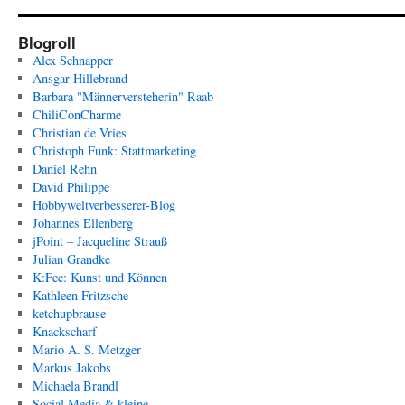
Blogroll
Alex Schnapper
Ansgar Hillebrand
Barbara "Männerversteherin" Raab
ChiliConCharme
Christian de Vries
Christoph Funk: Stattmarketing
Daniel Rehn
David Philippe
Hobbyweltverbesserer-Blog
Johannes Ellenberg
jPoint – Jacqueline Strauß
Julian Grandke
K:Fee: Kunst und Können
Kathleen Fritzsche
ketchupbrause
Knackscharf
Mario A. S. Metzger
Markus Jakobs
Michaela Brandl
Social Media & kleine