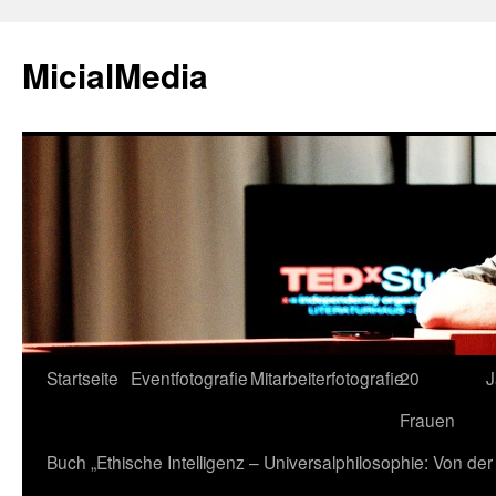
MicialMedia
Zum
Startseite
Eventfotografie
Mitarbeiterfotografie
20
J
Inhalt
Frauen
springen
Buch „Ethische Intelligenz – Universalphilosophie: Von d