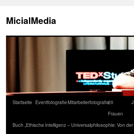
MicialMedia
Zum
Startseite
Eventfotografie
Mitarbeiterfotografie
20
J
Inhalt
Frauen
springen
Buch „Ethische Intelligenz – Universalphilosophie: Von d