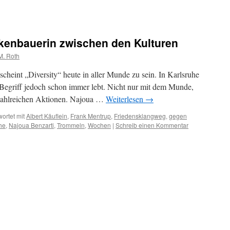
ckenbauerin zwischen den Kulturen
M. Roth
t scheint „Diversity“ heute in aller Munde zu sein. In Karlsruhe
 Begriff jedoch schon immer lebt. Nicht nur mit dem Munde,
zahlreichen Aktionen. Najoua …
Weiterlesen
→
ortet mit
Albert Käuflein
,
Frank Mentrup
,
Friedensklangweg
,
gegen
he
,
Najoua Benzarti
,
Trommeln
,
Wochen
|
Schreib einen Kommentar