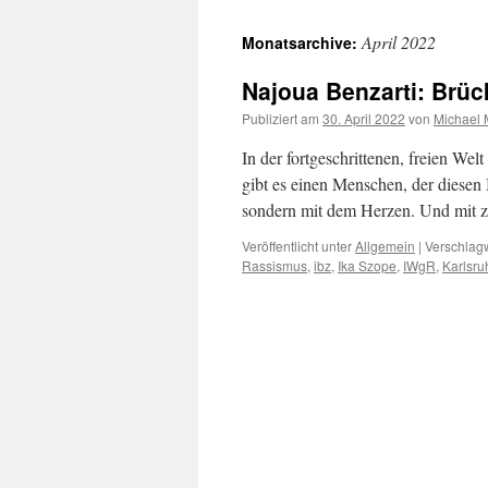
April 2022
Monatsarchive:
Najoua Benzarti: Brü
Publiziert am
30. April 2022
von
Michael 
In der fortgeschrittenen, freien Wel
gibt es einen Menschen, der diesen
sondern mit dem Herzen. Und mit 
Veröffentlicht unter
Allgemein
|
Verschlagw
Rassismus
,
ibz
,
Ika Szope
,
IWgR
,
Karlsru