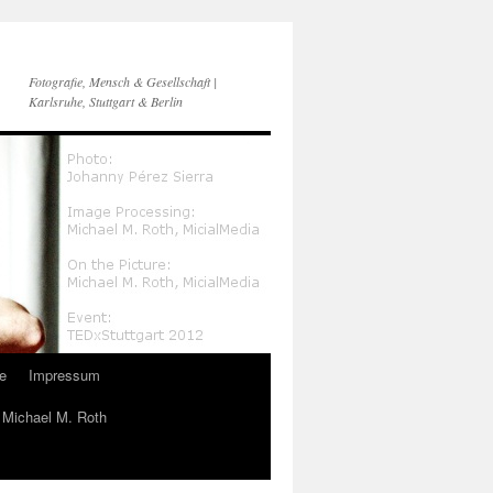
Fotografie, Mensch & Gesellschaft |
Karlsruhe, Stuttgart & Berlin
e
Impressum
n Michael M. Roth