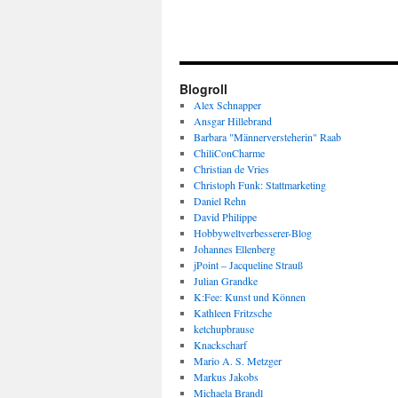
Blogroll
Alex Schnapper
Ansgar Hillebrand
Barbara "Männerversteherin" Raab
ChiliConCharme
Christian de Vries
Christoph Funk: Stattmarketing
Daniel Rehn
David Philippe
Hobbyweltverbesserer-Blog
Johannes Ellenberg
jPoint – Jacqueline Strauß
Julian Grandke
K:Fee: Kunst und Können
Kathleen Fritzsche
ketchupbrause
Knackscharf
Mario A. S. Metzger
Markus Jakobs
Michaela Brandl