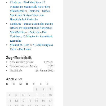
12min.me – Drei Vorträge x 12
Minuten im SteamWork Karlsruhe |
MicialMedia
zu
12min.me – Dieses
Mal in den Design Offices am
Hauptbahnhof Karlsruhe
12min.me – Dieses Mal in den Design
Offices am Hauptbahnhof Karlsruhe |
MicialMedia
zu
12min.me – Drei
Vorträge x 12 Minuten im SteamWork
Karlsruhe
Michael M. Roth
zu
5 Jahre Energie &
Farbe – Der Laden
Zugriffsstatistik
Seitenaufrufe gesamt:
3376421
Seitenaufrufe pro Monat:
10525
Gezählt ab:
21. Januar 2012
April 2022
M
D
M
D
F
S
S
1
2
3
4
5
6
7
8
9
10
11
12
13
14
15
16
17