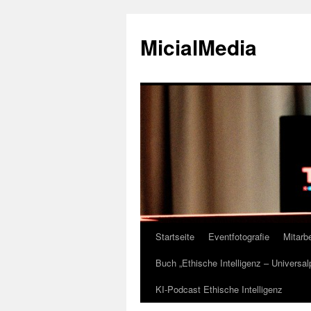
MicialMedia
Startseite
Eventfotografie
Mitarbe
Zum
Buch „Ethische Intelligenz – Universa
Inhalt
KI-Podcast Ethische Intelligenz
springen