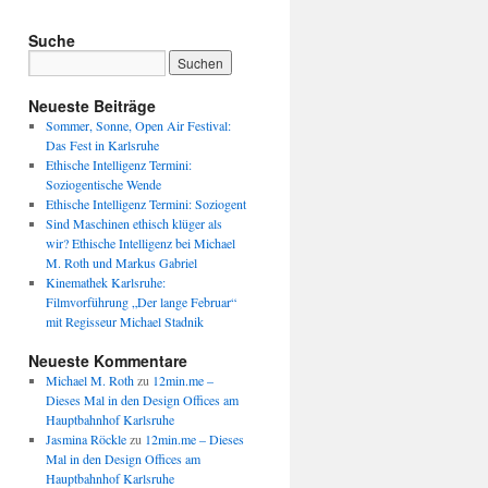
Suche
Neueste Beiträge
Sommer, Sonne, Open Air Festival:
Das Fest in Karlsruhe
Ethische Intelligenz Termini:
Soziogentische Wende
Ethische Intelligenz Termini: Soziogent
Sind Maschinen ethisch klüger als
wir? Ethische Intelligenz bei Michael
M. Roth und Markus Gabriel
Kinemathek Karlsruhe:
Filmvorführung „Der lange Februar“
mit Regisseur Michael Stadnik
Neueste Kommentare
Michael M. Roth
zu
12min.me –
Dieses Mal in den Design Offices am
Hauptbahnhof Karlsruhe
Jasmina Röckle
zu
12min.me – Dieses
Mal in den Design Offices am
Hauptbahnhof Karlsruhe