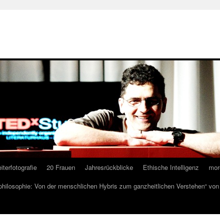
iterfotografie
20 Frauen
Jahresrückblicke
Ethische Intelligenz
mor
lphilosophie: Von der menschlichen Hybris zum ganzheitlichen Verstehen“ vo