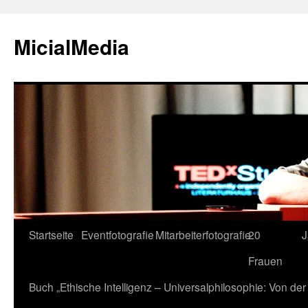
MicialMedia
Zum
Startseite
Eventfotografie
Mitarbeiterfotografie
20
J
Inhalt
Frauen
springen
Buch „Ethische Intelligenz – Universalphilosophie: Von d