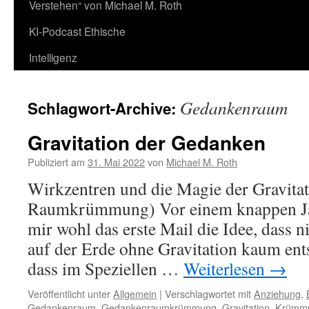
Verstehen“ von Michael M. Roth
KI-Podcast Ethische
Intelligenz
Gedankenraum
Schlagwort-Archive:
Gravitation der Gedanken
Publiziert am
31. Mai 2022
von
Michael M. Roth
Wirkzentren und die Magie der Gravita
Raumkrümmung) Vor einem knappen Ja
mir wohl das erste Mail die Idee, dass n
auf der Erde ohne Gravitation kaum ent
dass im Speziellen …
Weiterlesen
→
Veröffentlicht unter
Allgemein
|
Verschlagwortet mit
Anziehung
,
Gedankenraum
,
Gedankenraumkrümmung
,
Gravitation
,
Krümm