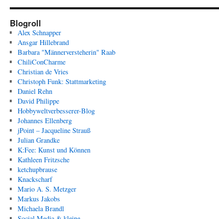
Blogroll
Alex Schnapper
Ansgar Hillebrand
Barbara "Männerversteherin" Raab
ChiliConCharme
Christian de Vries
Christoph Funk: Stattmarketing
Daniel Rehn
David Philippe
Hobbyweltverbesserer-Blog
Johannes Ellenberg
jPoint – Jacqueline Strauß
Julian Grandke
K:Fee: Kunst und Können
Kathleen Fritzsche
ketchupbrause
Knackscharf
Mario A. S. Metzger
Markus Jakobs
Michaela Brandl
Social Media & kleine