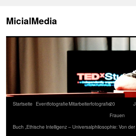
MicialMedia
Zum
Startseite
Eventfotografie
Mitarbeiterfotografie
20
J
Inhalt
Frauen
springen
Buch „Ethische Intelligenz – Universalphilosophie: Von d