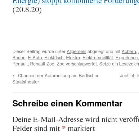
Energie) stoppt kombinierte Förderung
(20.8.20)
Dieser Beitrag wurde unter
Allgemein
abgelegt und mit
Achern
,
Baden
,
E-Auto
,
Elektrisch
,
Elektro
,
Elektromobilität
,
Experience
Renault
,
Renault Zoe
,
Zoe
verschlagwortet. Setze ein Lesezeic
←
Chancen der Aufarbeitung am Badischen
Jobtitel:
Staatstheater
Schreibe einen Kommentar
Deine E-Mail-Adresse wird nicht veröffe
*
Felder sind mit
markiert