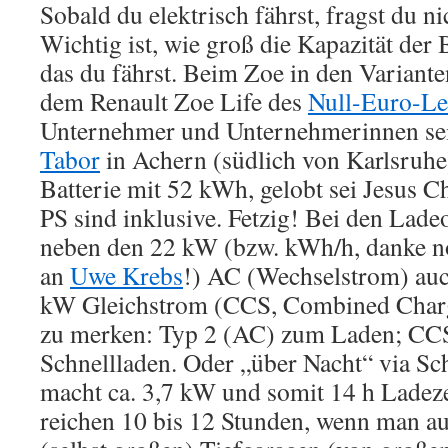
Sobald du elektrisch fährst, fragst du n
Wichtig ist, wie groß die Kapazität der B
das du fährst. Beim Zoe in den Variant
dem Renault Zoe Life des
Null-Euro-Le
Unternehmer und Unternehmerinnen se
Tabor
in Achern (südlich von Karlsruh
Batterie mit 52 kWh, gelobt sei Jesus C
PS sind inklusive. Fetzig! Bei den Lade
neben den 22 kW (bzw. kWh/h, danke no
an
Uwe Krebs
!) AC (Wechselstrom) auc
kW Gleichstrom (CCS, Combined Charg
zu merken: Typ 2 (AC) zum Laden; CC
Schnellladen. Oder „über Nacht“ via S
macht ca. 3,7 kW und somit 14 h Ladeze
reichen 10 bis 12 Stunden, wenn man au