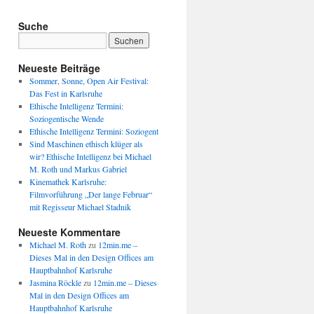
Suche
Neueste Beiträge
Sommer, Sonne, Open Air Festival:
Das Fest in Karlsruhe
Ethische Intelligenz Termini:
Soziogentische Wende
Ethische Intelligenz Termini: Soziogent
Sind Maschinen ethisch klüger als
wir? Ethische Intelligenz bei Michael
M. Roth und Markus Gabriel
Kinemathek Karlsruhe:
Filmvorführung „Der lange Februar“
mit Regisseur Michael Stadnik
Neueste Kommentare
Michael M. Roth
zu
12min.me –
Dieses Mal in den Design Offices am
Hauptbahnhof Karlsruhe
Jasmina Röckle
zu
12min.me – Dieses
Mal in den Design Offices am
Hauptbahnhof Karlsruhe