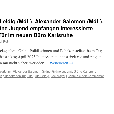
Leidig (MdL), Alexander Salomon (MdL),
üne Jugend empfangen Interessierte
Tür im neuen Büro Karlsruhe
M. Roth
legenheit: Grüne Politikerinnen und Politiker stellten beim Tag
e Anfang April 2023 Interessierten ihre Arbeit vor und zeigten
in mir nicht sicher, wer oder …
Weiterlesen
→
ortet mit
Alexander Salomon
,
Grüne
,
Grüne Jugend
,
Grüne Karlsruhe
,
Tag der offenen Tür
,
Tdot
,
Ute Leidig
,
Zoe Mayer
|
Schreib einen Kommentar