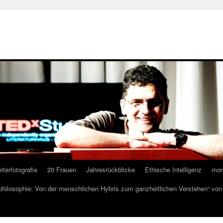
iterfotografie
20 Frauen
Jahresrückblicke
Ethische Intelligenz
mor
lphilosophie: Von der menschlichen Hybris zum ganzheitlichen Verstehen“ vo