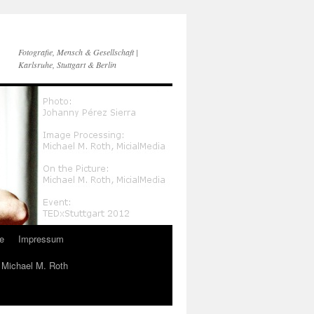
Fotografie, Mensch & Gesellschaft |
Karlsruhe, Stuttgart & Berlin
e
Impressum
n Michael M. Roth