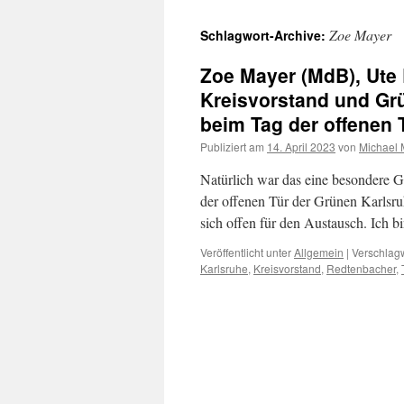
Zoe Mayer
Schlagwort-Archive:
Zoe Mayer (MdB), Ute 
Kreisvorstand und Gr
beim Tag der offenen 
Publiziert am
14. April 2023
von
Michael 
Natürlich war das eine besondere Ge
der offenen Tür der Grünen Karlsruh
sich offen für den Austausch. Ich b
Veröffentlicht unter
Allgemein
|
Verschlagw
Karlsruhe
,
Kreisvorstand
,
Redtenbacher
,