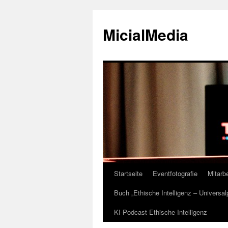
MicialMedia
Startseite
Eventfotografie
Mitarbe
Zum
Buch „Ethische Intelligenz – Universa
Inhalt
KI-Podcast Ethische Intelligenz
springen