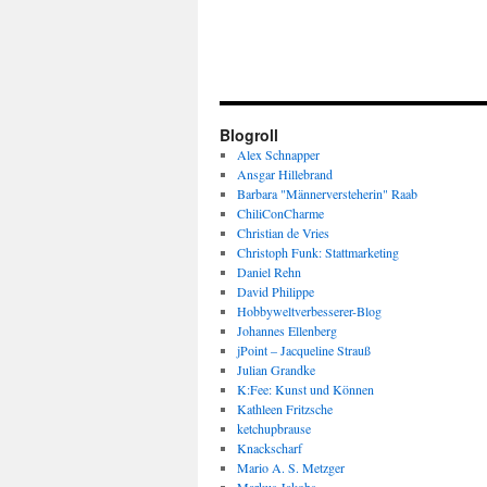
Blogroll
Alex Schnapper
Ansgar Hillebrand
Barbara "Männerversteherin" Raab
ChiliConCharme
Christian de Vries
Christoph Funk: Stattmarketing
Daniel Rehn
David Philippe
Hobbyweltverbesserer-Blog
Johannes Ellenberg
jPoint – Jacqueline Strauß
Julian Grandke
K:Fee: Kunst und Können
Kathleen Fritzsche
ketchupbrause
Knackscharf
Mario A. S. Metzger