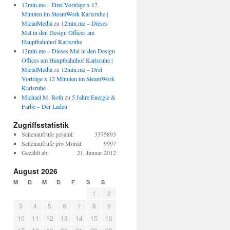
12min.me – Drei Vorträge x 12
Minuten im SteamWork Karlsruhe |
MicialMedia
zu
12min.me – Dieses
Mal in den Design Offices am
Hauptbahnhof Karlsruhe
12min.me – Dieses Mal in den Design
Offices am Hauptbahnhof Karlsruhe |
MicialMedia
zu
12min.me – Drei
Vorträge x 12 Minuten im SteamWork
Karlsruhe
Michael M. Roth
zu
5 Jahre Energie &
Farbe – Der Laden
Zugriffsstatistik
Seitenaufrufe gesamt:
3375893
Seitenaufrufe pro Monat:
9997
Gezählt ab:
21. Januar 2012
August 2026
M
D
M
D
F
S
S
1
2
3
4
5
6
7
8
9
10
11
12
13
14
15
16