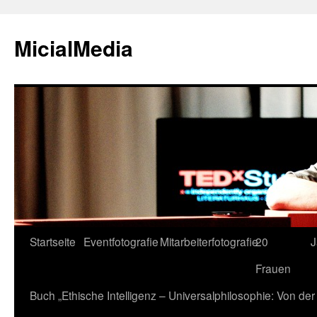
MicialMedia
Zum
Startseite
Eventfotografie
Mitarbeiterfotografie
20
J
Inhalt
Frauen
springen
Buch „Ethische Intelligenz – Universalphilosophie: Von d