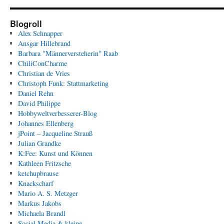
Blogroll
Alex Schnapper
Ansgar Hillebrand
Barbara "Männerversteherin" Raab
ChiliConCharme
Christian de Vries
Christoph Funk: Stattmarketing
Daniel Rehn
David Philippe
Hobbyweltverbesserer-Blog
Johannes Ellenberg
jPoint – Jacqueline Strauß
Julian Grandke
K:Fee: Kunst und Können
Kathleen Fritzsche
ketchupbrause
Knackscharf
Mario A. S. Metzger
Markus Jakobs
Michaela Brandl
Social Media & kleine