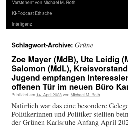
Verstehen“ von Michael M. Roth
KI-Podcast Ethische
Intelligenz
Grüne
Schlagwort-Archive:
Zoe Mayer (MdB), Ute Leidig (
Salomon (MdL), Kreisvorstan
Jugend empfangen Interessier
offenen Tür im neuen Büro Ka
Publiziert am
14. April 2023
von
Michael M. Roth
Natürlich war das eine besondere Geleg
Politikerinnen und Politiker stellten be
der Grünen Karlsruhe Anfang April 2023