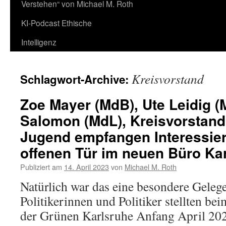
Verstehen“ von Michael M. Roth
KI-Podcast Ethische
Intelligenz
Kreisvorstand
Schlagwort-Archive:
Zoe Mayer (MdB), Ute Leidig (
Salomon (MdL), Kreisvorstan
Jugend empfangen Interessier
offenen Tür im neuen Büro Ka
Publiziert am
14. April 2023
von
Michael M. Roth
Natürlich war das eine besondere Geleg
Politikerinnen und Politiker stellten be
der Grünen Karlsruhe Anfang April 2023