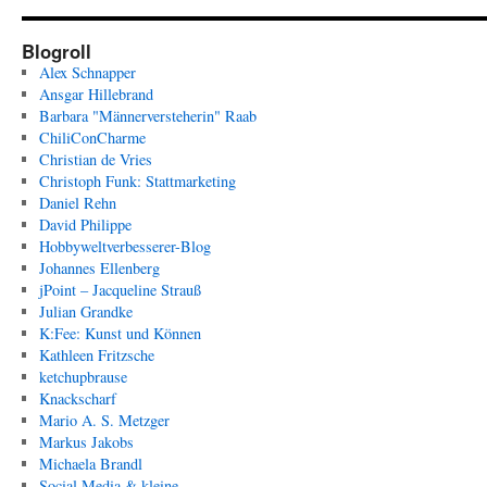
Blogroll
Alex Schnapper
Ansgar Hillebrand
Barbara "Männerversteherin" Raab
ChiliConCharme
Christian de Vries
Christoph Funk: Stattmarketing
Daniel Rehn
David Philippe
Hobbyweltverbesserer-Blog
Johannes Ellenberg
jPoint – Jacqueline Strauß
Julian Grandke
K:Fee: Kunst und Können
Kathleen Fritzsche
ketchupbrause
Knackscharf
Mario A. S. Metzger
Markus Jakobs
Michaela Brandl
Social Media & kleine