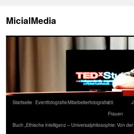
MicialMedia
Zum
Startseite
Eventfotografie
Mitarbeiterfotografie
20
J
Inhalt
Frauen
springen
Buch „Ethische Intelligenz – Universalphilosophie: Von d