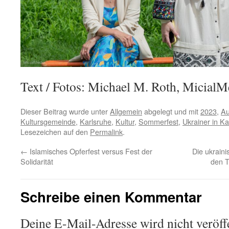
Text / Fotos: Michael M. Roth, Micial
Dieser Beitrag wurde unter
Allgemein
abgelegt und mit
2023
,
Au
Kultursgemeinde
,
Karlsruhe
,
Kultur
,
Sommerfest
,
Ukrainer in Ka
Lesezeichen auf den
Permalink
.
←
Islamisches Opferfest versus Fest der
Die ukrain
Solidarität
den T
Schreibe einen Kommentar
Deine E-Mail-Adresse wird nicht veröffe