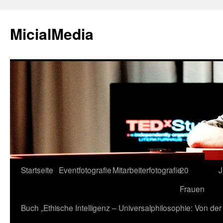
MicialMedia
Zum
Startseite
Eventfotografie
Mitarbeiterfotografie
20
J
Inhalt
Frauen
springen
Buch „Ethische Intelligenz – Universalphilosophie: Von d