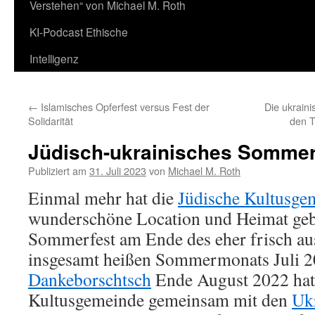
Verstehen“ von Michael M. Roth
KI-Podcast Ethische
Intelligenz
←
Islamisches Opferfest versus Fest der
Die ukrain
Solidarität
den T
Jüdisch-ukrainisches Sommer
Publiziert am
31. Juli 2023
von
Michael M. Roth
Einmal mehr hat die
Jüdische Kultusge
wunderschöne Location und Heimat geb
Sommerfest am Ende des eher frisch au
insgesamt heißen Sommermonats Juli 20
Dankeborschtsch
Ende August 2022 hatt
Kultusgemeinde gemeinsam mit den
Ukr