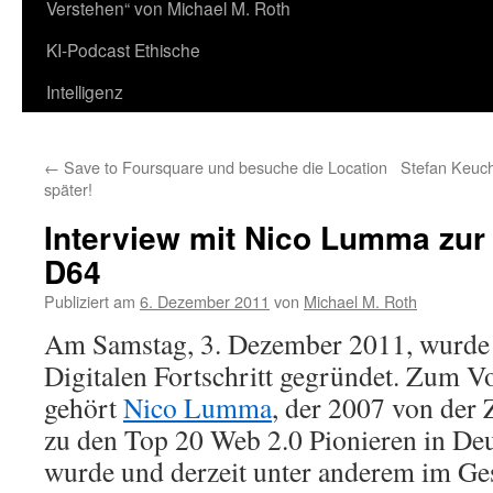
Verstehen“ von Michael M. Roth
KI-Podcast Ethische
Intelligenz
←
Save to Foursquare und besuche die Location
Stefan Keuch
später!
Interview mit Nico Lumma zu
D64
Publiziert am
6. Dezember 2011
von
Michael M. Roth
Am Samstag, 3. Dezember 2011, wurde
Digitalen Fortschritt gegründet. Zum V
gehört
Nico Lumma
, der 2007 von der
zu den Top 20 Web 2.0 Pionieren in De
wurde und derzeit unter anderem im Ge