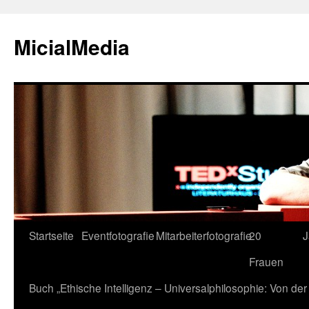
MicialMedia
Zum
Startseite
Eventfotografie
Mitarbeiterfotografie
20
J
Inhalt
Frauen
springen
Buch „Ethische Intelligenz – Universalphilosophie: Von d