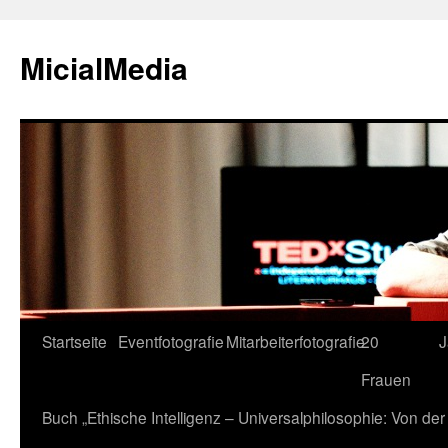
MicialMedia
Zum
Startseite
Eventfotografie
Mitarbeiterfotografie
20
J
Inhalt
Frauen
springen
Buch „Ethische Intelligenz – Universalphilosophie: Von d