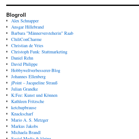
Blogroll
Alex Schnapper
Ansgar Hillebrand
Barbara "Männerversteherin" Raab
ChiliConCharme
Christian de Vries
Christoph Funk: Stattmarketing
Daniel Rehn
David Philippe
Hobbyweltverbesserer-Blog
Johannes Ellenberg
jPoint – Jacqueline Strauß
Julian Grandke
K:Fee: Kunst und Können
Kathleen Fritzsche
ketchupbrause
Knackscharf
Mario A. S. Metzger
Markus Jakobs
Michaela Brandl
Social Media & kleine