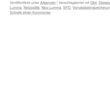
Veröffentlicht unter
Allgemein
|
Verschlagwortet mit
D64
,
Digige
Lumma
,
Netzpolitik
,
Nico Lumma
,
SPD
,
Vorratsdatenspeicheru
Schreib einen Kommentar