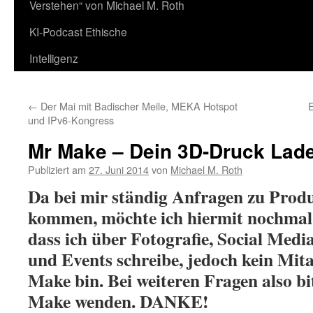
Verstehen“ von Michael M. Roth
KI-Podcast Ethische
Intelligenz
←
Der Mai mit Badischer Meile, MEKA Hotspot
E
und IPv6-Kongress
Mr Make – Dein 3D-Druck Lade
Publiziert am
27. Juni 2014
von
Michael M. Roth
Da bei mir ständig Anfragen zu Pro
kommen, möchte ich hiermit nochmal 
dass ich über Fotografie, Social Medi
und Events schreibe, jedoch kein Mit
Make bin. Bei weiteren Fragen also bi
Make wenden. DANKE!