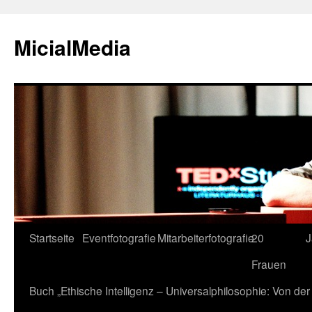
MicialMedia
Zum
Startseite
Eventfotografie
Mitarbeiterfotografie
20
J
Inhalt
Frauen
springen
Buch „Ethische Intelligenz – Universalphilosophie: Von d