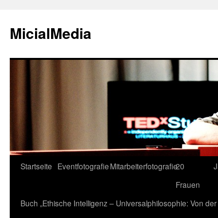
MicialMedia
Zum
Startseite
Eventfotografie
Mitarbeiterfotografie
20
J
Inhalt
Frauen
springen
Buch „Ethische Intelligenz – Universalphilosophie: Von d