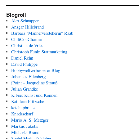
Blogroll
Alex Schnapper
Ansgar Hillebrand
Barbara "Männerversteherin" Raab
ChiliConCharme
Christian de Vries
Christoph Funk: Stattmarketing
Daniel Rehn
David Philippe
Hobbyweltverbesserer-Blog
Johannes Ellenberg
jPoint – Jacqueline Strauß
Julian Grandke
K:Fee: Kunst und Können
Kathleen Fritzsche
ketchupbrause
Knackscharf
Mario A. S. Metzger
Markus Jakobs
Michaela Brandl
Social Media & kleine