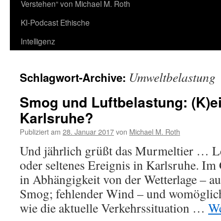
Verstehen“ von Michael M. Roth
KI-Podcast Ethische
Intelligenz
Umweltbelastung
Schlagwort-Archive:
Smog und Luftbelastung: (K)e
Karlsruhe?
Publiziert am
28. Januar 2017
von
Michael M. Roth
Und jährlich grüßt das Murmeltier … Le
oder seltenes Ereignis in Karlsruhe. Im
in Abhängigkeit von der Wetterlage – 
Smog; fehlender Wind – und womöglich
wie die aktuelle Verkehrssituation …
We