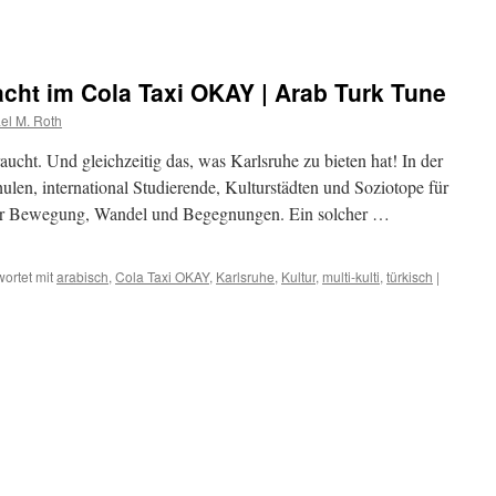
cht im Cola Taxi OKAY | Arab Turk Tune
el M. Roth
aucht. Und gleichzeitig das, was Karlsruhe zu bieten hat! In der
hulen, international Studierende, Kulturstädten und Soziotope für
 für Bewegung, Wandel und Begegnungen. Ein solcher …
ortet mit
arabisch
,
Cola Taxi OKAY
,
Karlsruhe
,
Kultur
,
multi-kulti
,
türkisch
|