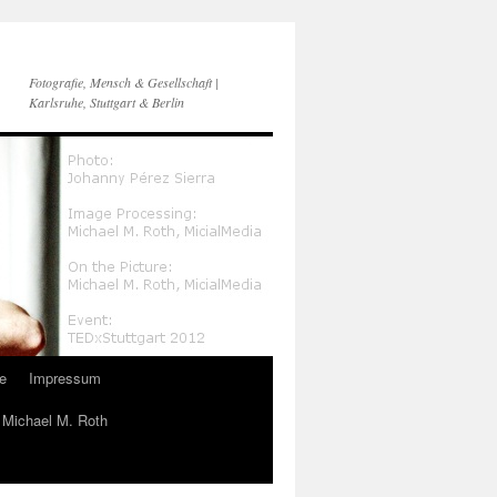
Fotografie, Mensch & Gesellschaft |
Karlsruhe, Stuttgart & Berlin
e
Impressum
n Michael M. Roth