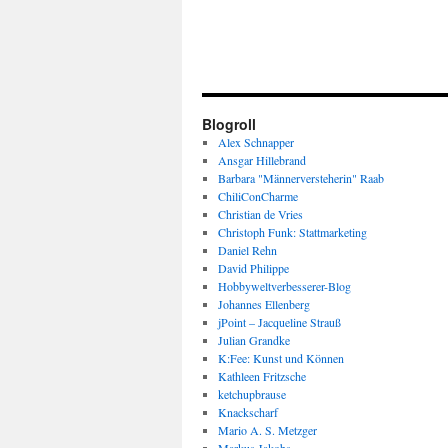
Blogroll
Alex Schnapper
Ansgar Hillebrand
Barbara "Männerversteherin" Raab
ChiliConCharme
Christian de Vries
Christoph Funk: Stattmarketing
Daniel Rehn
David Philippe
Hobbyweltverbesserer-Blog
Johannes Ellenberg
jPoint – Jacqueline Strauß
Julian Grandke
K:Fee: Kunst und Können
Kathleen Fritzsche
ketchupbrause
Knackscharf
Mario A. S. Metzger