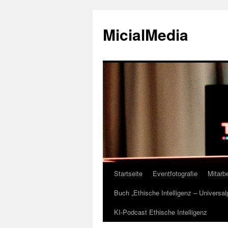
MicialMedia
Startseite
Eventfotografie
Mitarbe
Zum
Buch „Ethische Intelligenz – Universa
Inhalt
KI-Podcast Ethische Intelligenz
springen