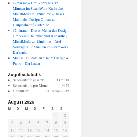
12min.me – Drei Vorträge x 12
Minuten im SteamWork Karlsruhe |
MicialMedia
zu
12min.me – Dieses
Mal in den Design Offices am
Hauptbahnhof Karlsruhe
12min.me – Dieses Mal in den Design
Offices am Hauptbahnhof Karlsruhe |
MicialMedia
zu
12min.me – Drei
Vorträge x 12 Minuten im SteamWork
Karlsruhe
Michael M. Roth
zu
5 Jahre Energie &
Farbe – Der Laden
Zugriffsstatistik
Seitenaufrufe gesamt:
3375318
Seitenaufrufe pro Monat:
9422
Gezählt ab:
21. Januar 2012
August 2026
M
D
M
D
F
S
S
1
2
3
4
5
6
7
8
9
10
11
12
13
14
15
16