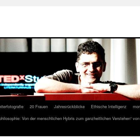
iterfotografie
20 Frauen
Jahresrückblicke
Ethische Intelligenz
mor
lphilosophie: Von der menschlichen Hybris zum ganzheitlichen Verstehen“ vo