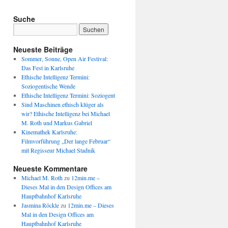
Suche
Neueste Beiträge
Sommer, Sonne, Open Air Festival:
Das Fest in Karlsruhe
Ethische Intelligenz Termini:
Soziogentische Wende
Ethische Intelligenz Termini: Soziogent
Sind Maschinen ethisch klüger als
wir? Ethische Intelligenz bei Michael
M. Roth und Markus Gabriel
Kinemathek Karlsruhe:
Filmvorführung „Der lange Februar“
mit Regisseur Michael Stadnik
Neueste Kommentare
Michael M. Roth
zu
12min.me –
Dieses Mal in den Design Offices am
Hauptbahnhof Karlsruhe
Jasmina Röckle
zu
12min.me – Dieses
Mal in den Design Offices am
Hauptbahnhof Karlsruhe