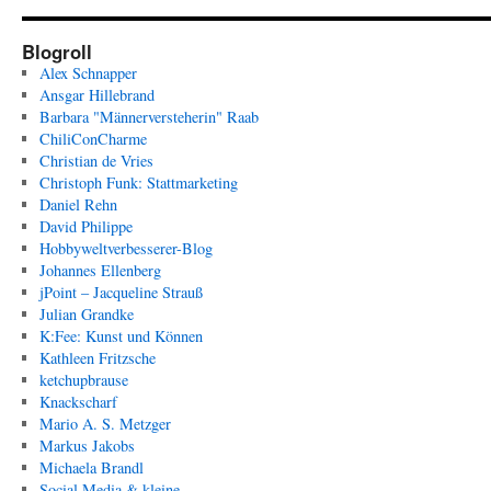
Blogroll
Alex Schnapper
Ansgar Hillebrand
Barbara "Männerversteherin" Raab
ChiliConCharme
Christian de Vries
Christoph Funk: Stattmarketing
Daniel Rehn
David Philippe
Hobbyweltverbesserer-Blog
Johannes Ellenberg
jPoint – Jacqueline Strauß
Julian Grandke
K:Fee: Kunst und Können
Kathleen Fritzsche
ketchupbrause
Knackscharf
Mario A. S. Metzger
Markus Jakobs
Michaela Brandl
Social Media & kleine