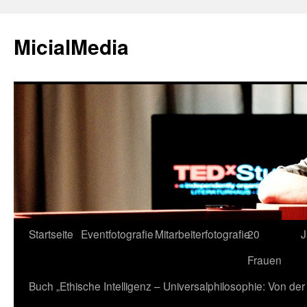
MicialMedia
Zum
Startseite
Eventfotografie
Mitarbeiterfotografie
20
J
Inhalt
Frauen
springen
Buch „Ethische Intelligenz – Universalphilosophie: Von d