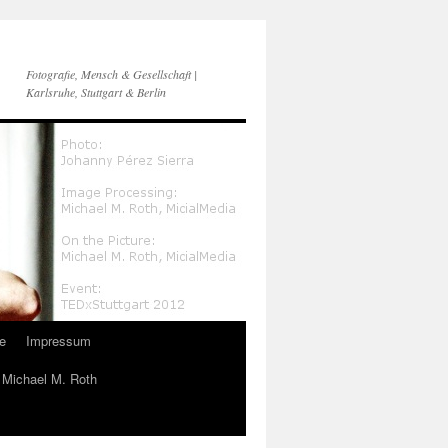
Fotografie, Mensch & Gesellschaft |
Karlsruhe, Stuttgart & Berlin
e
Impressum
n Michael M. Roth