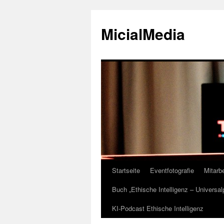
MicialMedia
Startseite
Eventfotografie
Mitarbe
Zum
Buch „Ethische Intelligenz – Universa
Inhalt
KI-Podcast Ethische Intelligenz
springen