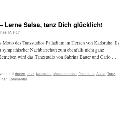
 Lerne Salsa, tanz Dich glücklich!
hael M. Roth
das Motto des Tanzstudios Palladium im Herzen von Karlsruhe. Es
in sympathischer Nachbarschaft zum ebenfalls nicht ganz
Betrieben wird das Tanzstudio von Sabrina Bauer und Carlo …
ortet mit
dance
,
Jazz
,
Karlsruhe
,
Modern dance
,
Palladium
,
Salsa
,
Tanz
,
einen Kommentar