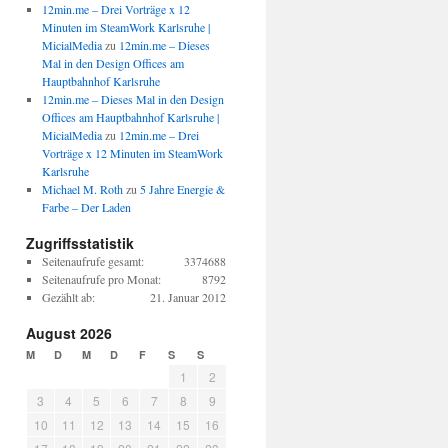
12min.me – Drei Vorträge x 12
Minuten im SteamWork Karlsruhe |
MicialMedia
zu
12min.me – Dieses
Mal in den Design Offices am
Hauptbahnhof Karlsruhe
12min.me – Dieses Mal in den Design
Offices am Hauptbahnhof Karlsruhe |
MicialMedia
zu
12min.me – Drei
Vorträge x 12 Minuten im SteamWork
Karlsruhe
Michael M. Roth
zu
5 Jahre Energie &
Farbe – Der Laden
Zugriffsstatistik
Seitenaufrufe gesamt:
3374688
Seitenaufrufe pro Monat:
8792
Gezählt ab:
21. Januar 2012
August 2026
M
D
M
D
F
S
S
1
2
3
4
5
6
7
8
9
10
11
12
13
14
15
16