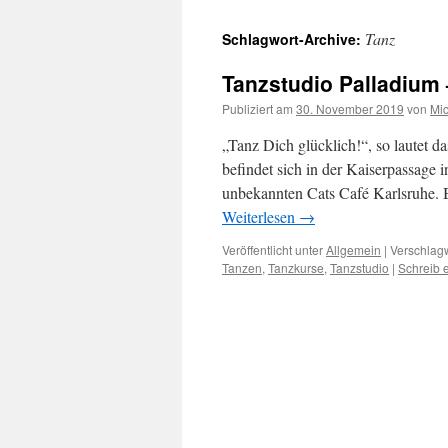
Tanz
Schlagwort-Archive:
Tanzstudio Palladium –
Publiziert am
30. November 2019
von
Mic
„Tanz Dich glücklich!“, so lautet 
befindet sich in der Kaiserpassage 
unbekannten Cats Café Karlsruhe. 
Weiterlesen
→
Veröffentlicht unter
Allgemein
|
Verschlagw
Tanzen
,
Tanzkurse
,
Tanzstudio
|
Schreib 