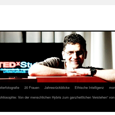
iterfotografie
20 Frauen
Jahresrückblicke
Ethische Intelligenz
mor
lphilosophie: Von der menschlichen Hybris zum ganzheitlichen Verstehen“ vo