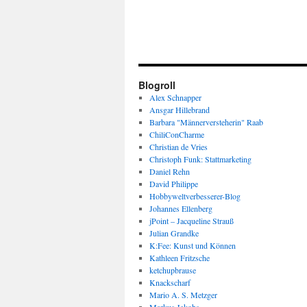
Blogroll
Alex Schnapper
Ansgar Hillebrand
Barbara "Männerversteherin" Raab
ChiliConCharme
Christian de Vries
Christoph Funk: Stattmarketing
Daniel Rehn
David Philippe
Hobbyweltverbesserer-Blog
Johannes Ellenberg
jPoint – Jacqueline Strauß
Julian Grandke
K:Fee: Kunst und Können
Kathleen Fritzsche
ketchupbrause
Knackscharf
Mario A. S. Metzger