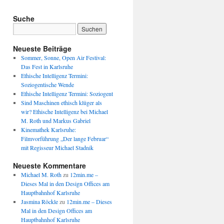
Suche
Neueste Beiträge
Sommer, Sonne, Open Air Festival:
Das Fest in Karlsruhe
Ethische Intelligenz Termini:
Soziogentische Wende
Ethische Intelligenz Termini: Soziogent
Sind Maschinen ethisch klüger als
wir? Ethische Intelligenz bei Michael
M. Roth und Markus Gabriel
Kinemathek Karlsruhe:
Filmvorführung „Der lange Februar“
mit Regisseur Michael Stadnik
Neueste Kommentare
Michael M. Roth
zu
12min.me –
Dieses Mal in den Design Offices am
Hauptbahnhof Karlsruhe
Jasmina Röckle
zu
12min.me – Dieses
Mal in den Design Offices am
Hauptbahnhof Karlsruhe