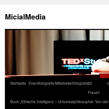
MicialMedia
Zum
Startseite
Eventfotografie
Mitarbeiterfotografie
20
J
Inhalt
Frauen
springen
Buch „Ethische Intelligenz – Universalphilosophie: Von d