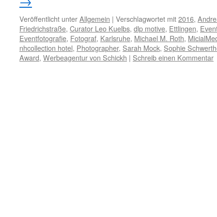
→
Veröffentlicht unter
Allgemein
|
Verschlagwortet mit
2016
,
Andre
Friedrichstraße
,
Curator Leo Kuelbs
,
dlp motive
,
Ettlingen
,
Event
Eventfotografie
,
Fotograf
,
Karlsruhe
,
Michael M. Roth
,
MicialMe
nhcollection hotel
,
Photographer
,
Sarah Mock
,
Sophie Schwerthö
Award
,
Werbeagentur von Schickh
|
Schreib einen Kommentar