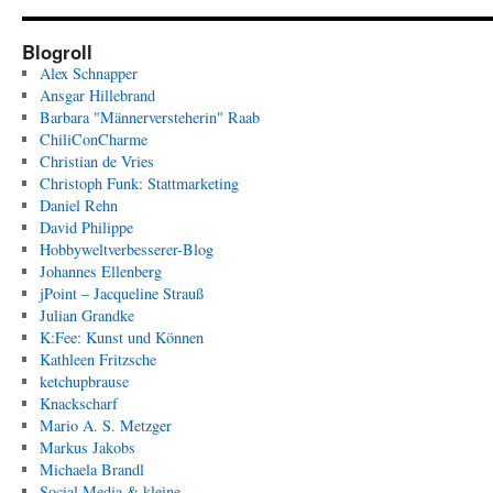
Blogroll
Alex Schnapper
Ansgar Hillebrand
Barbara "Männerversteherin" Raab
ChiliConCharme
Christian de Vries
Christoph Funk: Stattmarketing
Daniel Rehn
David Philippe
Hobbyweltverbesserer-Blog
Johannes Ellenberg
jPoint – Jacqueline Strauß
Julian Grandke
K:Fee: Kunst und Können
Kathleen Fritzsche
ketchupbrause
Knackscharf
Mario A. S. Metzger
Markus Jakobs
Michaela Brandl
Social Media & kleine