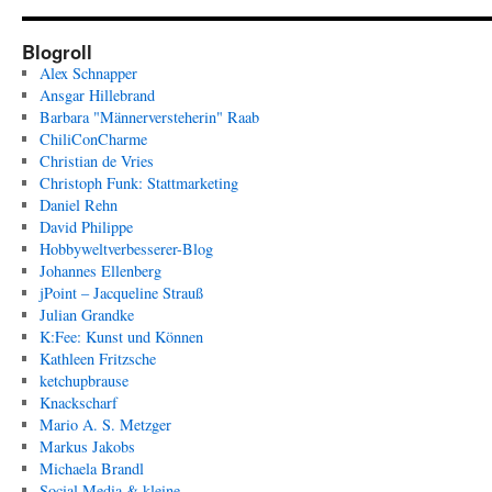
Blogroll
Alex Schnapper
Ansgar Hillebrand
Barbara "Männerversteherin" Raab
ChiliConCharme
Christian de Vries
Christoph Funk: Stattmarketing
Daniel Rehn
David Philippe
Hobbyweltverbesserer-Blog
Johannes Ellenberg
jPoint – Jacqueline Strauß
Julian Grandke
K:Fee: Kunst und Können
Kathleen Fritzsche
ketchupbrause
Knackscharf
Mario A. S. Metzger
Markus Jakobs
Michaela Brandl
Social Media & kleine