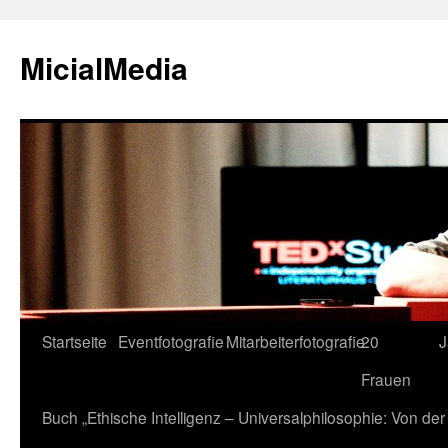
MicialMedia
Zum
Startseite
Eventfotografie
Mitarbeiterfotografie
20
J
Inhalt
Frauen
springen
Buch „Ethische Intelligenz – Universalphilosophie: Von d