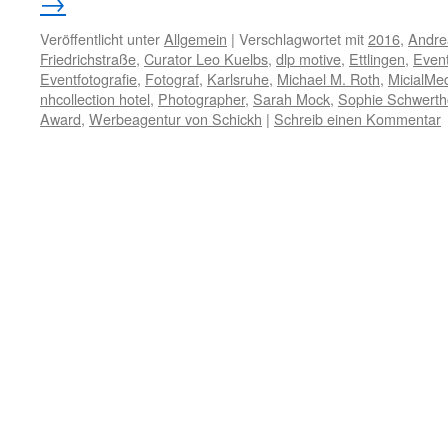
→
Veröffentlicht unter
Allgemein
|
Verschlagwortet mit
2016
,
Andre
Friedrichstraße
,
Curator Leo Kuelbs
,
dlp motive
,
Ettlingen
,
Event
Eventfotografie
,
Fotograf
,
Karlsruhe
,
Michael M. Roth
,
MicialMe
nhcollection hotel
,
Photographer
,
Sarah Mock
,
Sophie Schwerthö
Award
,
Werbeagentur von Schickh
|
Schreib einen Kommentar