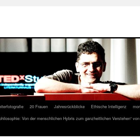
iterfotografie
20 Frauen
Jahresrückblicke
Ethische Intelligenz
mor
lphilosophie: Von der menschlichen Hybris zum ganzheitlichen Verstehen“ vo