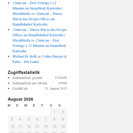
12min.me – Drei Vorträge x 12
Minuten im SteamWork Karlsruhe |
MicialMedia
zu
12min.me – Dieses
Mal in den Design Offices am
Hauptbahnhof Karlsruhe
12min.me – Dieses Mal in den Design
Offices am Hauptbahnhof Karlsruhe |
MicialMedia
zu
12min.me – Drei
Vorträge x 12 Minuten im SteamWork
Karlsruhe
Michael M. Roth
zu
5 Jahre Energie &
Farbe – Der Laden
Zugriffsstatistik
Seitenaufrufe gesamt:
3376456
Seitenaufrufe pro Monat:
10560
Gezählt ab:
21. Januar 2012
August 2026
M
D
M
D
F
S
S
1
2
3
4
5
6
7
8
9
10
11
12
13
14
15
16