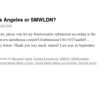
os Angeles or SMWLDN?
l M. Roth
oto, please vote for my #smwcreative submission according to the
//www.talenthouse.com/i/452/submission/130135/27aad485 –
y below. Thank you very much, indeed! Last year, in September
ortet mit
Microsoft
,
Nokia
,
Shared Experience
,
SMW14
,
SMWCreative
,
Social Media Week London
,
Social Media Week Los Angeles
|
Schreib einen