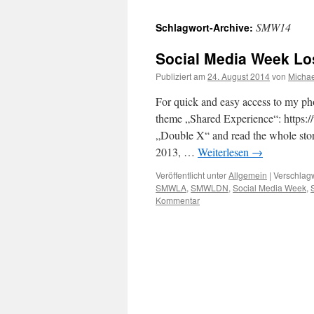
SMW14
Schlagwort-Archive:
Social Media Week L
Publiziert am
24. August 2014
von
Michae
For quick and easy access to my ph
theme „Shared Experience“: https:
„Double X“ and read the whole stor
2013, …
Weiterlesen
→
Veröffentlicht unter
Allgemein
|
Verschlagw
SMWLA
,
SMWLDN
,
Social Media Week
,
Kommentar