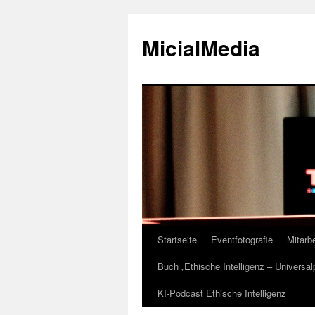
MicialMedia
Startseite
Eventfotografie
Mitarbe
Zum
Buch „Ethische Intelligenz – Universa
Inhalt
KI-Podcast Ethische Intelligenz
springen