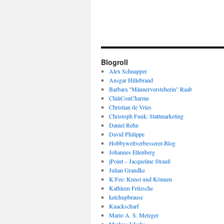
Blogroll
Alex Schnapper
Ansgar Hillebrand
Barbara "Männerversteherin" Raab
ChiliConCharme
Christian de Vries
Christoph Funk: Stattmarketing
Daniel Rehn
David Philippe
Hobbyweltverbesserer-Blog
Johannes Ellenberg
jPoint – Jacqueline Strauß
Julian Grandke
K:Fee: Kunst und Können
Kathleen Fritzsche
ketchupbrause
Knackscharf
Mario A. S. Metzger