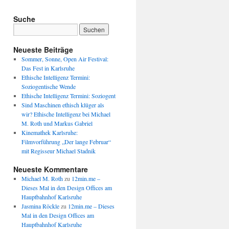
Suche
Neueste Beiträge
Sommer, Sonne, Open Air Festival:
Das Fest in Karlsruhe
Ethische Intelligenz Termini:
Soziogentische Wende
Ethische Intelligenz Termini: Soziogent
Sind Maschinen ethisch klüger als
wir? Ethische Intelligenz bei Michael
M. Roth und Markus Gabriel
Kinemathek Karlsruhe:
Filmvorführung „Der lange Februar“
mit Regisseur Michael Stadnik
Neueste Kommentare
Michael M. Roth
zu
12min.me –
Dieses Mal in den Design Offices am
Hauptbahnhof Karlsruhe
Jasmina Röckle
zu
12min.me – Dieses
Mal in den Design Offices am
Hauptbahnhof Karlsruhe