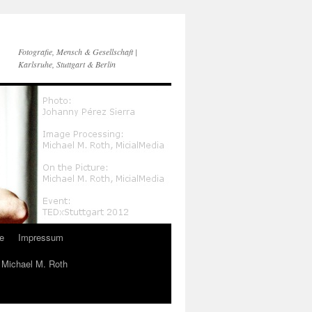
Fotografie, Mensch & Gesellschaft |
Karlsruhe, Stuttgart & Berlin
e
Impressum
n Michael M. Roth