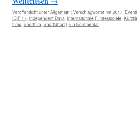
Weiterlesen
→
Veröffentlicht unter
Allgemein
|
Verschlagwortet mit
2017
,
Eventf
IDIF 17
,
Independent Days
,
Internationale Filmfestspiele
,
Kurzfi
films
,
Shortfilm
,
ShortShort
|
Ein Kommentar