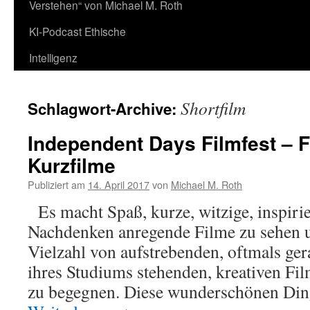
Verstehen“ von Michael M. Roth
KI-Podcast Ethische
Intelligenz
Shortfilm
Schlagwort-Archive:
Independent Days Filmfest – F
Kurzfilme
Publiziert am
14. April 2017
von
Michael M. Roth
Es macht Spaß, kurze, witzige, inspir
Nachdenken anregende Filme zu sehen u
Vielzahl von aufstrebenden, oftmals ge
ihres Studiums stehenden, kreativen Fi
zu begegnen. Diese wunderschönen Di