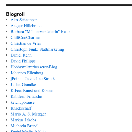
Blogroll
Alex Schnapper
Ansgar Hillebrand
Barbara "Männerversteherin" Raab
ChiliConCharme
Christian de Vries
Christoph Funk: Stattmarketing
Daniel Rehn
David Philippe
Hobbyweltverbesserer-Blog
Johannes Ellenberg
jPoint – Jacqueline Strauß
Julian Grandke
K:Fee: Kunst und Können
Kathleen Fritzsche
ketchupbrause
Knackscharf
Mario A. S. Metzger
Markus Jakobs
Michaela Brandl
Social Media & kleine