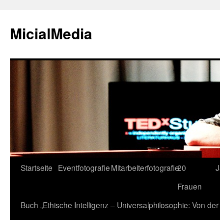
MicialMedia
Zum
Startseite
Eventfotografie
Mitarbeiterfotografie
20
J
Inhalt
Frauen
springen
Buch „Ethische Intelligenz – Universalphilosophie: Von d