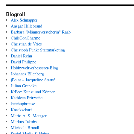
Blogroll
Alex Schnapper
Ansgar Hillebrand
Barbara "Männerversteherin" Raab
ChiliConCharme
Christian de Vries
Christoph Funk: Stattmarketing
Daniel Rehn
David Philippe
Hobbyweltverbesserer-Blog
Johannes Ellenberg
jPoint – Jacqueline Strauß
Julian Grandke
K:Fee: Kunst und Können
Kathleen Fritzsche
ketchupbrause
Knackscharf
Mario A. S. Metzger
Markus Jakobs
Michaela Brandl
Social Media & kleine