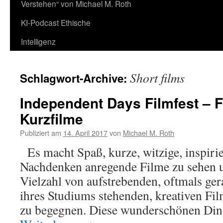
Verstehen“ von Michael M. Roth
KI-Podcast Ethische
Intelligenz
Short films
Schlagwort-Archive:
Independent Days Filmfest – F
Kurzfilme
Publiziert am
14. April 2017
von
Michael M. Roth
Es macht Spaß, kurze, witzige, inspir
Nachdenken anregende Filme zu sehen u
Vielzahl von aufstrebenden, oftmals ge
ihres Studiums stehenden, kreativen Fi
zu begegnen. Diese wunderschönen Di