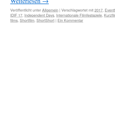
Weiterlesen
→
Veröffentlicht unter
Allgemein
|
Verschlagwortet mit
2017
,
Eventf
IDIF 17
,
Independent Days
,
Internationale Filmfestspiele
,
Kurzfi
films
,
Shortfilm
,
ShortShort
|
Ein Kommentar