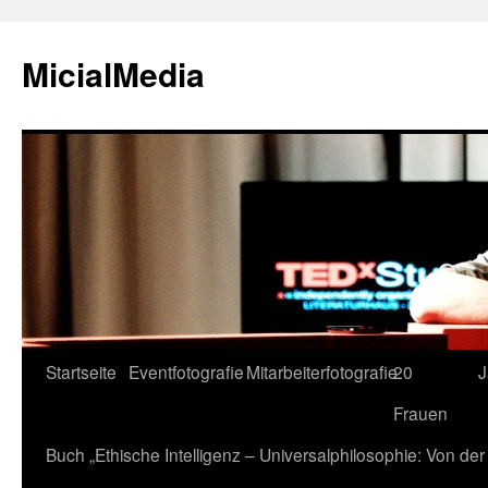
MicialMedia
Zum
Startseite
Eventfotografie
Mitarbeiterfotografie
20
J
Inhalt
Frauen
springen
Buch „Ethische Intelligenz – Universalphilosophie: Von d