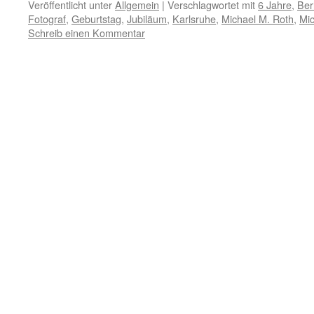
Veröffentlicht unter
Allgemein
|
Verschlagwortet mit
6 Jahre
,
Ber
Fotograf
,
Geburtstag
,
Jubiläum
,
Karlsruhe
,
Michael M. Roth
,
Mic
Schreib einen Kommentar