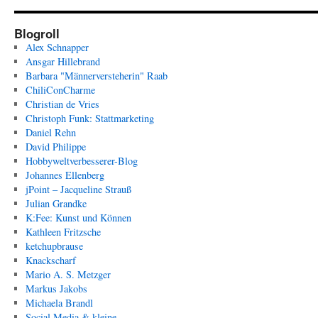
Blogroll
Alex Schnapper
Ansgar Hillebrand
Barbara "Männerversteherin" Raab
ChiliConCharme
Christian de Vries
Christoph Funk: Stattmarketing
Daniel Rehn
David Philippe
Hobbyweltverbesserer-Blog
Johannes Ellenberg
jPoint – Jacqueline Strauß
Julian Grandke
K:Fee: Kunst und Können
Kathleen Fritzsche
ketchupbrause
Knackscharf
Mario A. S. Metzger
Markus Jakobs
Michaela Brandl
Social Media & kleine