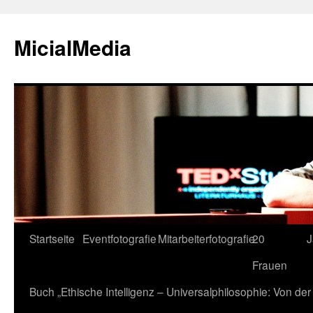
MicialMedia
Zum
Startseite
Eventfotografie
Mitarbeiterfotografie
20
J
Inhalt
Frauen
springen
Buch „Ethische Intelligenz – Universalphilosophie: Von d