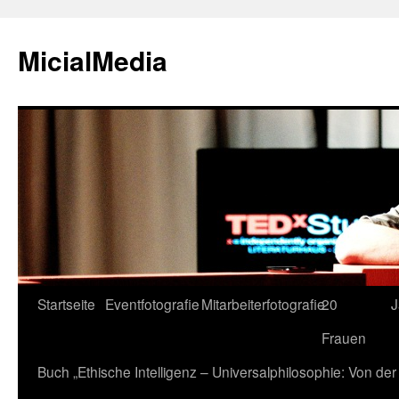
MicialMedia
Zum
Startseite
Eventfotografie
Mitarbeiterfotografie
20
J
Inhalt
Frauen
springen
Buch „Ethische Intelligenz – Universalphilosophie: Von d