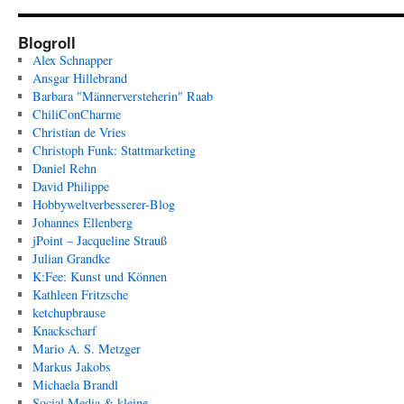
Blogroll
Alex Schnapper
Ansgar Hillebrand
Barbara "Männerversteherin" Raab
ChiliConCharme
Christian de Vries
Christoph Funk: Stattmarketing
Daniel Rehn
David Philippe
Hobbyweltverbesserer-Blog
Johannes Ellenberg
jPoint – Jacqueline Strauß
Julian Grandke
K:Fee: Kunst und Können
Kathleen Fritzsche
ketchupbrause
Knackscharf
Mario A. S. Metzger
Markus Jakobs
Michaela Brandl
Social Media & kleine