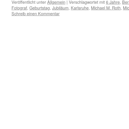
Veröffentlicht unter
Allgemein
|
Verschlagwortet mit
6 Jahre
,
Ber
Fotograf
,
Geburtstag
,
Jubiläum
,
Karlsruhe
,
Michael M. Roth
,
Mic
Schreib einen Kommentar