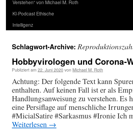
Verstehen“ von Michael M. Roth
KI-Podcast Ethische
Intelligenz
Reproduktionszah
Schlagwort-Archive:
Hobbyvirologen und Corona-
Publiziert am
22. Juni 2020
von
Michael M. Roth
Achtung: Der folgende Text kann Spur
enthalten. Auf keinen Fall ist er als Em
Handlungsanweisung zu verstehen. Es h
eine Persiflage auf menschliche Irrung
#MicialSatire #Sarkasmus #Ironie Ich 
Weiterlesen
→