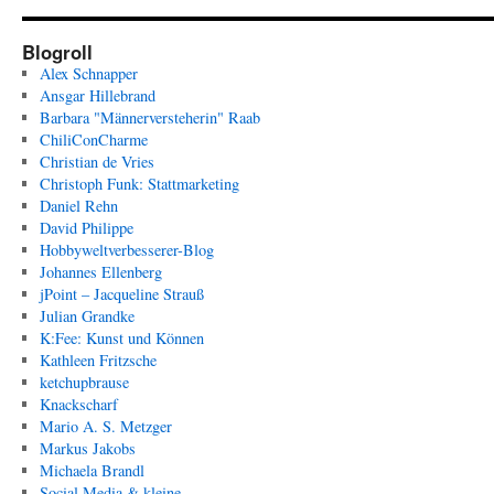
Blogroll
Alex Schnapper
Ansgar Hillebrand
Barbara "Männerversteherin" Raab
ChiliConCharme
Christian de Vries
Christoph Funk: Stattmarketing
Daniel Rehn
David Philippe
Hobbyweltverbesserer-Blog
Johannes Ellenberg
jPoint – Jacqueline Strauß
Julian Grandke
K:Fee: Kunst und Können
Kathleen Fritzsche
ketchupbrause
Knackscharf
Mario A. S. Metzger
Markus Jakobs
Michaela Brandl
Social Media & kleine