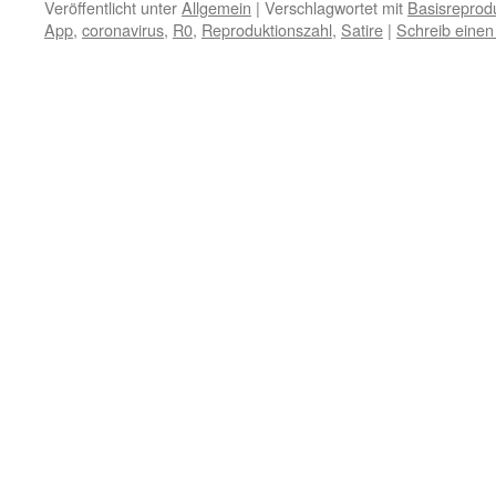
Veröffentlicht unter
Allgemein
|
Verschlagwortet mit
Basisreprod
App
,
coronavirus
,
R0
,
Reproduktionszahl
,
Satire
|
Schreib eine