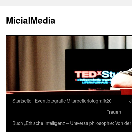
MicialMedia
Zum
Startseite
Eventfotografie
Mitarbeiterfotografie
20
J
Inhalt
Frauen
springen
Buch „Ethische Intelligenz – Universalphilosophie: Von d