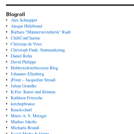
Blogroll
Alex Schnapper
Ansgar Hillebrand
Barbara "Männerversteherin" Raab
ChiliConCharme
Christian de Vries
Christoph Funk: Stattmarketing
Daniel Rehn
David Philippe
Hobbyweltverbesserer-Blog
Johannes Ellenberg
jPoint – Jacqueline Strauß
Julian Grandke
K:Fee: Kunst und Können
Kathleen Fritzsche
ketchupbrause
Knackscharf
Mario A. S. Metzger
Markus Jakobs
Michaela Brandl
Social Media & kleine