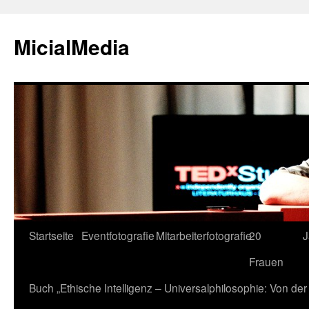
MicialMedia
Zum
Startseite
Eventfotografie
Mitarbeiterfotografie
20
J
Inhalt
Frauen
springen
Buch „Ethische Intelligenz – Universalphilosophie: Von d