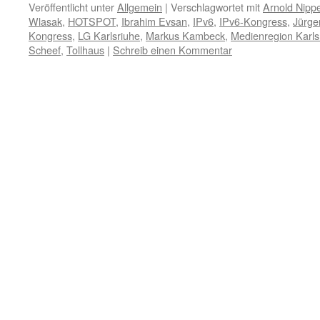
Veröffentlicht unter
Allgemein
|
Verschlagwortet mit
Arnold Nipp
Wlasak
,
HOTSPOT
,
Ibrahim Evsan
,
IPv6
,
IPv6-Kongress
,
Jürge
Kongress
,
LG Karlsriuhe
,
Markus Kambeck
,
Medienregion Karl
Scheef
,
Tollhaus
|
Schreib einen Kommentar