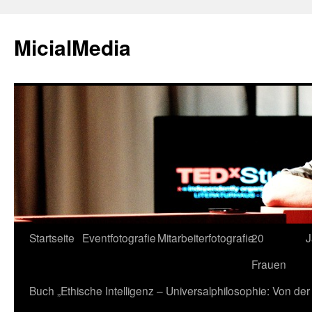
MicialMedia
Zum
Startseite
Eventfotografie
Mitarbeiterfotografie
20
J
Inhalt
Frauen
springen
Buch „Ethische Intelligenz – Universalphilosophie: Von d