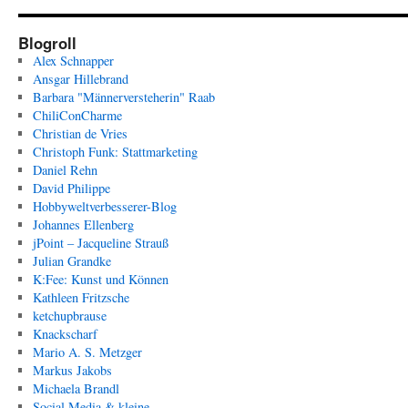
Blogroll
Alex Schnapper
Ansgar Hillebrand
Barbara "Männerversteherin" Raab
ChiliConCharme
Christian de Vries
Christoph Funk: Stattmarketing
Daniel Rehn
David Philippe
Hobbyweltverbesserer-Blog
Johannes Ellenberg
jPoint – Jacqueline Strauß
Julian Grandke
K:Fee: Kunst und Können
Kathleen Fritzsche
ketchupbrause
Knackscharf
Mario A. S. Metzger
Markus Jakobs
Michaela Brandl
Social Media & kleine