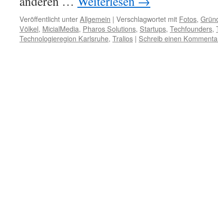
anderen …
Weiterlesen
→
Veröffentlicht unter
Allgemein
|
Verschlagwortet mit
Fotos
,
Grün
Völkel
,
MicialMedia
,
Pharos Solutions
,
Startups
,
Techfounders
,
Technologieregion Karlsruhe
,
Tralios
|
Schreib einen Kommenta