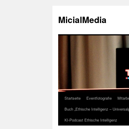
MicialMedia
Startseite
Eventfotografie
Mitarbe
Zum
Buch „Ethische Intelligenz – Universa
Inhalt
KI-Podcast Ethische Intelligenz
springen