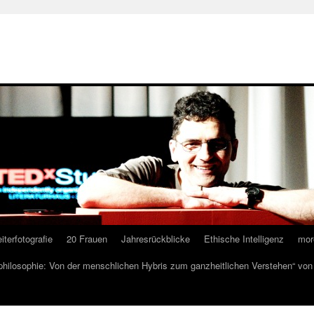
iterfotografie
20 Frauen
Jahresrückblicke
Ethische Intelligenz
mor
lphilosophie: Von der menschlichen Hybris zum ganzheitlichen Verstehen“ vo