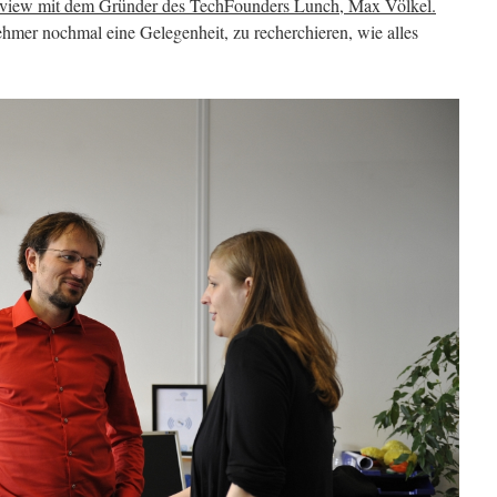
rview mit dem Gründer des TechFounders Lunch, Max Völkel.
hmer nochmal eine Gelegenheit, zu recherchieren, wie alles