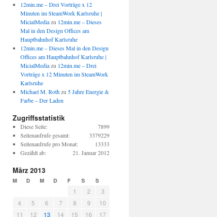
12min.me – Drei Vorträge x 12
Minuten im SteamWork Karlsruhe |
MicialMedia
zu
12min.me – Dieses
Mal in den Design Offices am
Hauptbahnhof Karlsruhe
12min.me – Dieses Mal in den Design
Offices am Hauptbahnhof Karlsruhe |
MicialMedia
zu
12min.me – Drei
Vorträge x 12 Minuten im SteamWork
Karlsruhe
Michael M. Roth
zu
5 Jahre Energie &
Farbe – Der Laden
Zugriffsstatistik
Diese Seite:
7899
Seitenaufrufe gesamt:
3379229
Seitenaufrufe pro Monat:
13333
Gezählt ab:
21. Januar 2012
März 2013
M
D
M
D
F
S
S
1
2
3
4
5
6
7
8
9
10
11
12
13
14
15
16
17