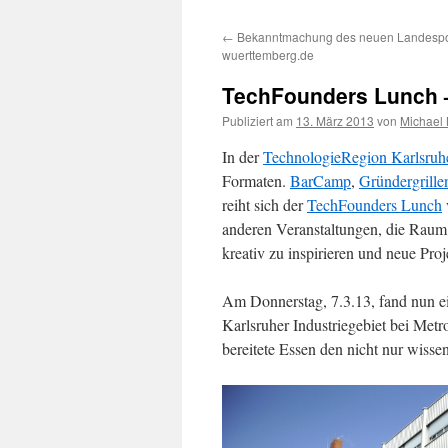
←
Bekanntmachung des neuen Landespor
wuerttemberg.de
TechFounders Lunch –
Publiziert am
13. März 2013
von
Michael 
In der
TechnologieRegion Karlsruh
Formaten.
BarCamp
,
Gründergrille
reiht sich der
TechFounders Lunch
anderen Veranstaltungen, die Raum 
kreativ zu inspirieren und neue Proj
Am Donnerstag, 7.3.13, fand nun ei
Karlsruher Industriegebiet bei Metr
bereitete Essen den nicht nur wisse