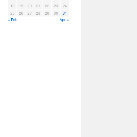
18
19
20
21
22
23
24
25
26
27
28
29
30
31
« Feb.
Apr. »