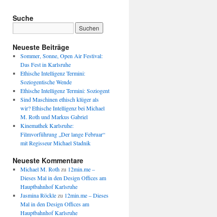
Suche
Neueste Beiträge
Sommer, Sonne, Open Air Festival:
Das Fest in Karlsruhe
Ethische Intelligenz Termini:
Soziogentische Wende
Ethische Intelligenz Termini: Soziogent
Sind Maschinen ethisch klüger als
wir? Ethische Intelligenz bei Michael
M. Roth und Markus Gabriel
Kinemathek Karlsruhe:
Filmvorführung „Der lange Februar“
mit Regisseur Michael Stadnik
Neueste Kommentare
Michael M. Roth
zu
12min.me –
Dieses Mal in den Design Offices am
Hauptbahnhof Karlsruhe
Jasmina Röckle
zu
12min.me – Dieses
Mal in den Design Offices am
Hauptbahnhof Karlsruhe