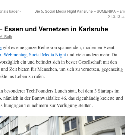
tals baden-
Die 5. Social Media Night Karlsruhe – SOMENIKA – am
21.3.13
→
 Essen und Vernetzen in Karlsruhe
M. Roth
e
gibt es eine ganze Reihe von spannenden, modernen Event-
n
,
Webmontag
,
Social Media Night
und viele andere mehr. Da
vorzüglich ein und befindet sich in bester Gesellschaft mit den
und Zeit bieten für Menschen, um sich zu vernetzen, gegenseitig
ekte ins Leben zu rufen.
n besonderer TechFounders Lunch statt, bei dem 3 Startups im
o, nämlich in der Bannwaldallee 46, das eigenhändig kreierte und
ns-hungrigen Teilnehmern zur Verfügung stellten.