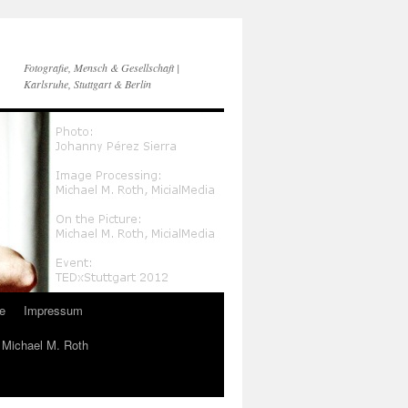
Fotografie, Mensch & Gesellschaft |
Karlsruhe, Stuttgart & Berlin
e
Impressum
n Michael M. Roth