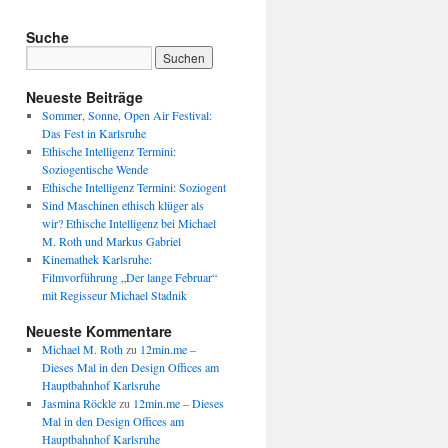
Suche
Neueste Beiträge
Sommer, Sonne, Open Air Festival:
Das Fest in Karlsruhe
Ethische Intelligenz Termini:
Soziogentische Wende
Ethische Intelligenz Termini: Soziogent
Sind Maschinen ethisch klüger als
wir? Ethische Intelligenz bei Michael
M. Roth und Markus Gabriel
Kinemathek Karlsruhe:
Filmvorführung „Der lange Februar“
mit Regisseur Michael Stadnik
Neueste Kommentare
Michael M. Roth
zu
12min.me –
Dieses Mal in den Design Offices am
Hauptbahnhof Karlsruhe
Jasmina Röckle
zu
12min.me – Dieses
Mal in den Design Offices am
Hauptbahnhof Karlsruhe