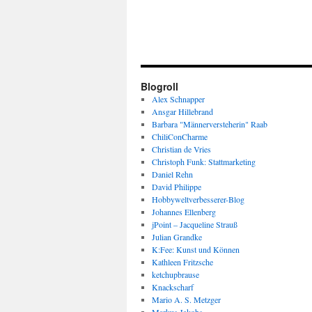
Blogroll
Alex Schnapper
Ansgar Hillebrand
Barbara "Männerversteherin" Raab
ChiliConCharme
Christian de Vries
Christoph Funk: Stattmarketing
Daniel Rehn
David Philippe
Hobbyweltverbesserer-Blog
Johannes Ellenberg
jPoint – Jacqueline Strauß
Julian Grandke
K:Fee: Kunst und Können
Kathleen Fritzsche
ketchupbrause
Knackscharf
Mario A. S. Metzger