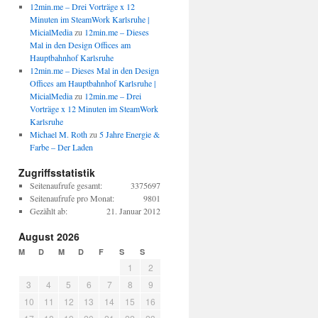
12min.me – Drei Vorträge x 12
Minuten im SteamWork Karlsruhe |
MicialMedia
zu
12min.me – Dieses
Mal in den Design Offices am
Hauptbahnhof Karlsruhe
12min.me – Dieses Mal in den Design
Offices am Hauptbahnhof Karlsruhe |
MicialMedia
zu
12min.me – Drei
Vorträge x 12 Minuten im SteamWork
Karlsruhe
Michael M. Roth
zu
5 Jahre Energie &
Farbe – Der Laden
Zugriffsstatistik
Seitenaufrufe gesamt:
3375697
Seitenaufrufe pro Monat:
9801
Gezählt ab:
21. Januar 2012
August 2026
M
D
M
D
F
S
S
1
2
3
4
5
6
7
8
9
10
11
12
13
14
15
16