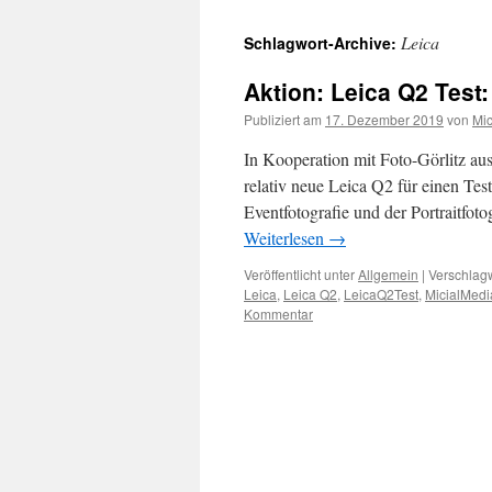
Leica
Schlagwort-Archive:
Aktion: Leica Q2 Test
Publiziert am
17. Dezember 2019
von
Mic
In Kooperation mit Foto-Görlitz au
relativ neue Leica Q2 für einen Tes
Eventfotografie und der Portraitfoto
Weiterlesen
→
Veröffentlicht unter
Allgemein
|
Verschlagw
Leica
,
Leica Q2
,
LeicaQ2Test
,
MicialMedi
Kommentar