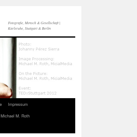
Fotografie, Mensch & Gesellschaft |
Karlsruhe, Stuttgart & Berlin
e
Impressum
n Michael M. Roth