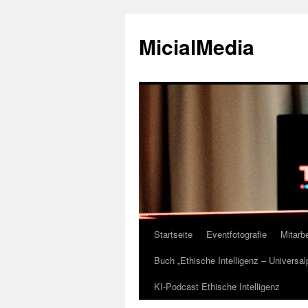
MicialMedia
Startseite
Eventfotografie
Mitarbe
Zum
Buch „Ethische Intelligenz – Universa
Inhalt
KI-Podcast Ethische Intelligenz
springen