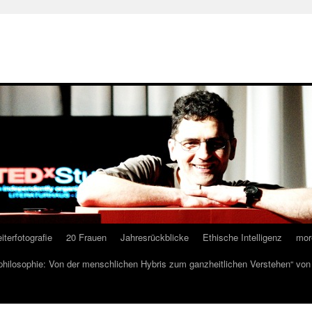
iterfotografie
20 Frauen
Jahresrückblicke
Ethische Intelligenz
mor
lphilosophie: Von der menschlichen Hybris zum ganzheitlichen Verstehen“ vo