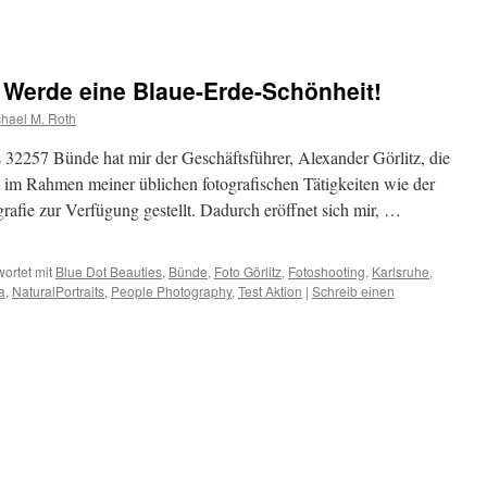
: Werde eine Blaue-Erde-Schönheit!
hael M. Roth
s 32257 Bünde hat mir der Geschäftsführer, Alexander Görlitz, die
t im Rahmen meiner üblichen fotografischen Tätigkeiten wie der
grafie zur Verfügung gestellt. Dadurch eröffnet sich mir, …
ortet mit
Blue Dot Beauties
,
Bünde
,
Foto Görlitz
,
Fotoshooting
,
Karlsruhe
,
a
,
NaturalPortraits
,
People Photography
,
Test Aktion
|
Schreib einen