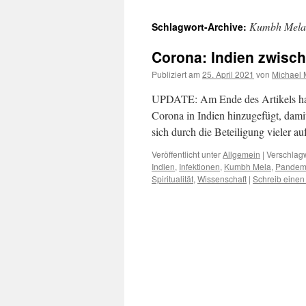
Kumbh Mela
Schlagwort-Archive:
Corona: Indien zwisch
Publiziert am
25. April 2021
von
Michael 
UPDATE: Am Ende des Artikels hab
Corona in Indien hinzugefügt, damit j
sich durch die Beteiligung vieler 
Veröffentlicht unter
Allgemein
|
Verschlagw
Indien
,
Infektionen
,
Kumbh Mela
,
Pandem
Spiritualität
,
Wissenschaft
|
Schreib eine