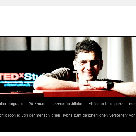
iterfotografie
20 Frauen
Jahresrückblicke
Ethische Intelligenz
mor
lphilosophie: Von der menschlichen Hybris zum ganzheitlichen Verstehen“ vo