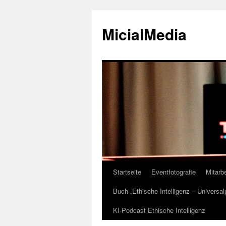
MicialMedia
Startseite
Eventfotografie
Mitarbe
Zum
Buch „Ethische Intelligenz – Universa
Inhalt
KI-Podcast Ethische Intelligenz
springen