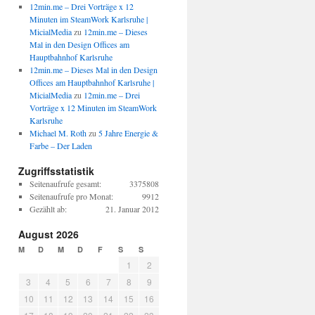
12min.me – Drei Vorträge x 12
Minuten im SteamWork Karlsruhe |
MicialMedia
zu
12min.me – Dieses
Mal in den Design Offices am
Hauptbahnhof Karlsruhe
12min.me – Dieses Mal in den Design
Offices am Hauptbahnhof Karlsruhe |
MicialMedia
zu
12min.me – Drei
Vorträge x 12 Minuten im SteamWork
Karlsruhe
Michael M. Roth
zu
5 Jahre Energie &
Farbe – Der Laden
Zugriffsstatistik
Seitenaufrufe gesamt:
3375808
Seitenaufrufe pro Monat:
9912
Gezählt ab:
21. Januar 2012
August 2026
M
D
M
D
F
S
S
1
2
3
4
5
6
7
8
9
10
11
12
13
14
15
16