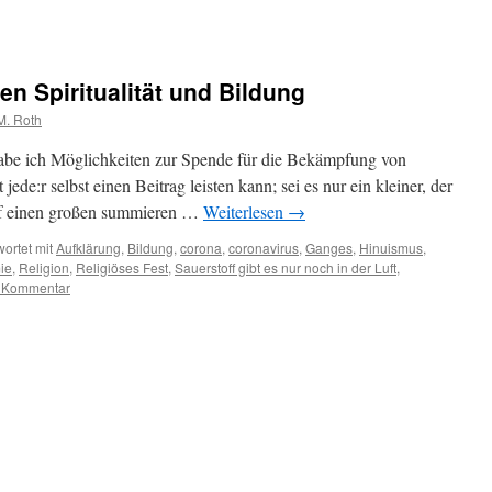
en Spiritualität und Bildung
M. Roth
e ich Möglichkeiten zur Spende für die Bekämpfung von
ede:r selbst einen Beitrag leisten kann; sei es nur ein kleiner, der
auf einen großen summieren …
Weiterlesen
→
ortet mit
Aufklärung
,
Bildung
,
corona
,
coronavirus
,
Ganges
,
Hinuismus
,
ie
,
Religion
,
Religiöses Fest
,
Sauerstoff gibt es nur noch in der Luft
,
n Kommentar