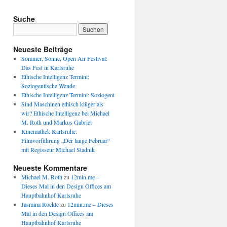
Suche
Neueste Beiträge
Sommer, Sonne, Open Air Festival:
Das Fest in Karlsruhe
Ethische Intelligenz Termini:
Soziogentische Wende
Ethische Intelligenz Termini: Soziogent
Sind Maschinen ethisch klüger als
wir? Ethische Intelligenz bei Michael
M. Roth und Markus Gabriel
Kinemathek Karlsruhe:
Filmvorführung „Der lange Februar“
mit Regisseur Michael Stadnik
Neueste Kommentare
Michael M. Roth
zu
12min.me –
Dieses Mal in den Design Offices am
Hauptbahnhof Karlsruhe
Jasmina Röckle
zu
12min.me – Dieses
Mal in den Design Offices am
Hauptbahnhof Karlsruhe