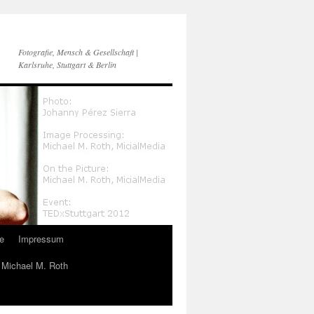
Fotografie, Mensch & Gesellschaft |
Karlsruhe, Stuttgart & Berlin
e
Impressum
n Michael M. Roth