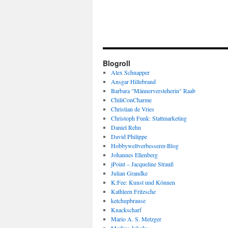
Blogroll
Alex Schnapper
Ansgar Hillebrand
Barbara "Männerversteherin" Raab
ChiliConCharme
Christian de Vries
Christoph Funk: Stattmarketing
Daniel Rehn
David Philippe
Hobbyweltverbesserer-Blog
Johannes Ellenberg
jPoint – Jacqueline Strauß
Julian Grandke
K:Fee: Kunst und Können
Kathleen Fritzsche
ketchupbrause
Knackscharf
Mario A. S. Metzger