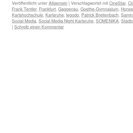
Veröffentlicht unter
Allgemein
|
Verschlagwortet mit
CineStar
,
Ci
Frank Tentler
,
Frankfurt
,
Gaggenau
,
Goethe-Gymnasium
,
Honest
Karlshochschule
,
Karlsruhe
,
legodo
,
Patrick Breitenbach
,
Samir
Social Media
,
Social Media Night Karlsruhe
,
SOMENIKA
,
Stadt
|
Schreib einen Kommentar