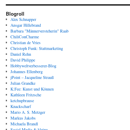
Blogroll
Alex Schnapper
Ansgar Hillebrand
Barbara "Männerversteherin" Raab
ChiliConCharme
Christian de Vries
Christoph Funk: Stattmarketing
Daniel Rehn
David Philippe
Hobbyweltverbesserer-Blog
Johannes Ellenberg
jPoint – Jacqueline Strauß
Julian Grandke
K:Fee: Kunst und Können
Kathleen Fritzsche
ketchupbrause
Knackscharf
Mario A. S. Metzger
Markus Jakobs
Michaela Brandl
Social Media & kleine