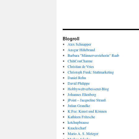
Blogroll
Alex Schnapper
Ansgar Hillebrand
Barbara "Männerversteherin" Raab
ChiliConCharme
Christian de Vries
Christoph Funk: Stattmarketing
Daniel Rehn
David Philippe
Hobbyweltverbesserer-Blog
Johannes Ellenberg
jPoint – Jacqueline Strauß
Julian Grandke
K:Fee: Kunst und Können
Kathleen Fritzsche
ketchupbrause
Knackscharf
Mario A. S. Metzger