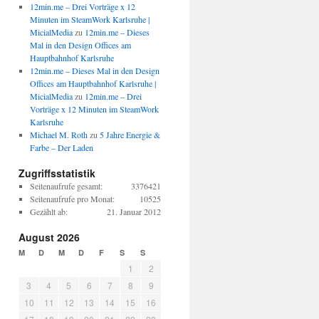
12min.me – Drei Vorträge x 12
Minuten im SteamWork Karlsruhe |
MicialMedia
zu
12min.me – Dieses
Mal in den Design Offices am
Hauptbahnhof Karlsruhe
12min.me – Dieses Mal in den Design
Offices am Hauptbahnhof Karlsruhe |
MicialMedia
zu
12min.me – Drei
Vorträge x 12 Minuten im SteamWork
Karlsruhe
Michael M. Roth
zu
5 Jahre Energie &
Farbe – Der Laden
Zugriffsstatistik
Seitenaufrufe gesamt:
3376421
Seitenaufrufe pro Monat:
10525
Gezählt ab:
21. Januar 2012
August 2026
M
D
M
D
F
S
S
1
2
3
4
5
6
7
8
9
10
11
12
13
14
15
16