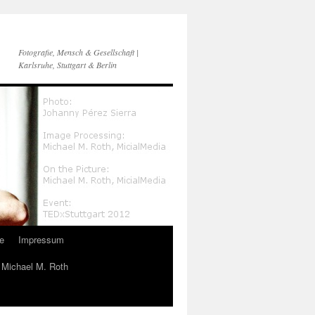
Fotografie, Mensch & Gesellschaft |
Karlsruhe, Stuttgart & Berlin
e
Impressum
n Michael M. Roth