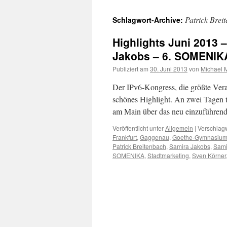
Patrick Brei
Schlagwort-Archive:
Highlights Juni 2013 
Jakobs – 6. SOMENIK
Publiziert am
30. Juni 2013
von
Michael 
Der IPv6-Kongress, die größte Ver
schönes Highlight. An zwei Tagen t
am Main über das neu einzuführende
Veröffentlicht unter
Allgemein
|
Verschlagw
Frankfurt
,
Gaggenau
,
Goethe-Gymnasiu
Patrick Breitenbach
,
Samira Jakobs
,
Sami
SOMENIKA
,
Stadtmarketing
,
Sven Körner