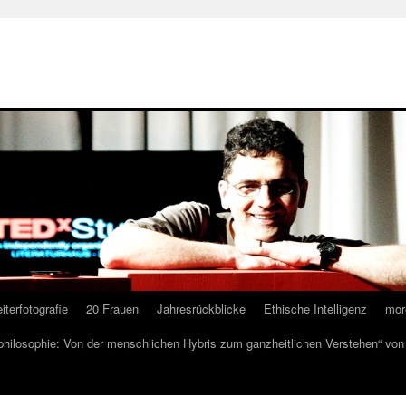
iterfotografie
20 Frauen
Jahresrückblicke
Ethische Intelligenz
mor
lphilosophie: Von der menschlichen Hybris zum ganzheitlichen Verstehen“ vo