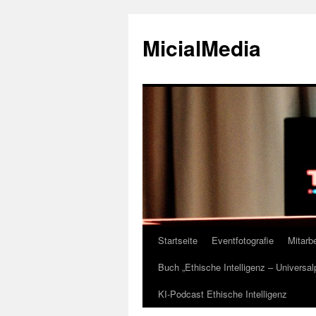
MicialMedia
Startseite
Eventfotografie
Mitarbe
Zum
Buch „Ethische Intelligenz – Universa
Inhalt
KI-Podcast Ethische Intelligenz
springen