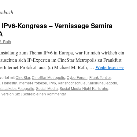
tenbach
– IPv6-Kongress – Vernissage Samira
A
M. Roth
anstaltung zum Thema IPv6 in Europa, war für mich wirklich ein
auschten sich IP-Experten im CineStar Metropolis zu Frankfurt
 Internet-Protokoll aus. (c) Michael M. Roth, …
Weiterlesen
→
ortet mit
CineStar
,
CineStar Metropolis
,
CyberForum
,
Frank Tentler
,
m
,
Honestly
,
Internet-Protokoll
,
IPv6
,
Karlshochschule
,
Karlsruhe
,
legodo
,
ra Jakobs Fotografie
,
Social Media
,
Social Media Night Karlsruhe
,
,
Version Six
|
Schreib einen Kommentar