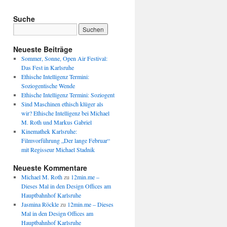
Suche
Neueste Beiträge
Sommer, Sonne, Open Air Festival:
Das Fest in Karlsruhe
Ethische Intelligenz Termini:
Soziogentische Wende
Ethische Intelligenz Termini: Soziogent
Sind Maschinen ethisch klüger als
wir? Ethische Intelligenz bei Michael
M. Roth und Markus Gabriel
Kinemathek Karlsruhe:
Filmvorführung „Der lange Februar“
mit Regisseur Michael Stadnik
Neueste Kommentare
Michael M. Roth
zu
12min.me –
Dieses Mal in den Design Offices am
Hauptbahnhof Karlsruhe
Jasmina Röckle
zu
12min.me – Dieses
Mal in den Design Offices am
Hauptbahnhof Karlsruhe