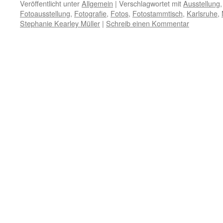
Veröffentlicht unter
Allgemein
|
Verschlagwortet mit
Ausstellung
Fotoausstellung
,
Fotografie
,
Fotos
,
Fotostammtisch
,
Karlsruhe
,
Stephanie Kearley Müller
|
Schreib einen Kommentar