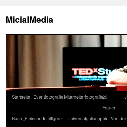
MicialMedia
Zum
Startseite
Eventfotografie
Mitarbeiterfotografie
20
J
Inhalt
Frauen
springen
Buch „Ethische Intelligenz – Universalphilosophie: Von d