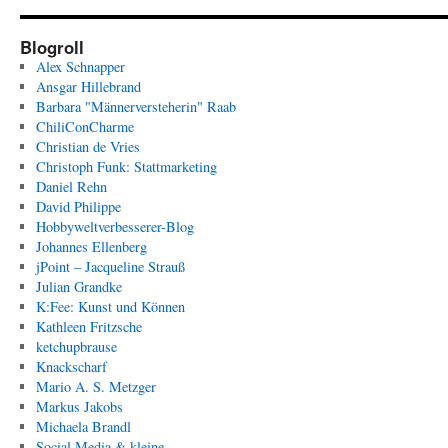
Blogroll
Alex Schnapper
Ansgar Hillebrand
Barbara "Männerversteherin" Raab
ChiliConCharme
Christian de Vries
Christoph Funk: Stattmarketing
Daniel Rehn
David Philippe
Hobbyweltverbesserer-Blog
Johannes Ellenberg
jPoint – Jacqueline Strauß
Julian Grandke
K:Fee: Kunst und Können
Kathleen Fritzsche
ketchupbrause
Knackscharf
Mario A. S. Metzger
Markus Jakobs
Michaela Brandl
Social Media & kleine