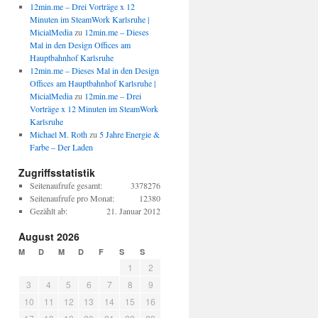
12min.me – Drei Vorträge x 12
Minuten im SteamWork Karlsruhe |
MicialMedia
zu
12min.me – Dieses
Mal in den Design Offices am
Hauptbahnhof Karlsruhe
12min.me – Dieses Mal in den Design
Offices am Hauptbahnhof Karlsruhe |
MicialMedia
zu
12min.me – Drei
Vorträge x 12 Minuten im SteamWork
Karlsruhe
Michael M. Roth
zu
5 Jahre Energie &
Farbe – Der Laden
Zugriffsstatistik
Seitenaufrufe gesamt:
3378276
Seitenaufrufe pro Monat:
12380
Gezählt ab:
21. Januar 2012
August 2026
M
D
M
D
F
S
S
1
2
3
4
5
6
7
8
9
10
11
12
13
14
15
16