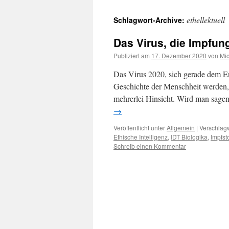
ethellektuell
Schlagwort-Archive:
Das Virus, die Impfung
Publiziert am
17. Dezember 2020
von
Mic
Das Virus 2020, sich gerade dem En
Geschichte der Menschheit werden,
mehrerlei Hinsicht. Wird man sag
→
Veröffentlicht unter
Allgemein
|
Verschlagw
Ethische Intelligenz
,
IDT Biologika
,
Impfsto
Schreib einen Kommentar