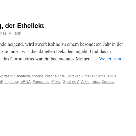
, der Ethellekt
hael M. Roth
de neigend, wird zweifelsohne zu einem besonderen Jahr in der
 zumindest was die aktuellen Dekaden angeht. Und das in
en, das Coronavirus war ein bedeutendes Moment …
Weiterlesen
ortet mit
Biontech
,
corona
,
coronavirus
,
Curevac
,
Ethellekt
,
ethellektuell
,
ff
,
Impfung
,
mRNA
,
Pandemie
,
Pfizier
,
Sputnik V
,
Vektor
,
vírus
,
Zeneca
|