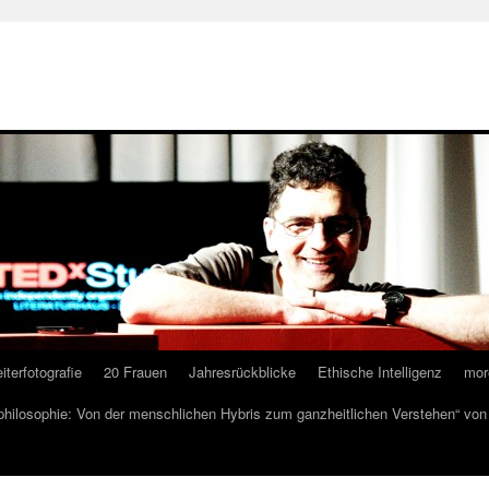
iterfotografie
20 Frauen
Jahresrückblicke
Ethische Intelligenz
mor
lphilosophie: Von der menschlichen Hybris zum ganzheitlichen Verstehen“ vo