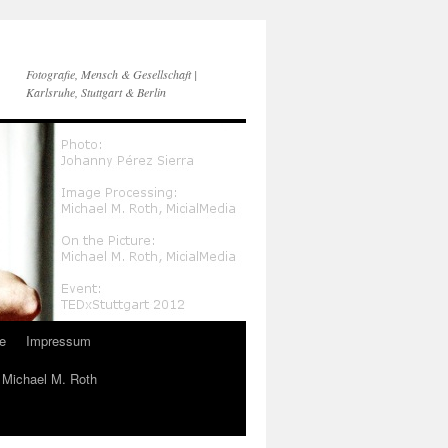
Fotografie, Mensch & Gesellschaft |
Karlsruhe, Stuttgart & Berlin
e
Impressum
n Michael M. Roth