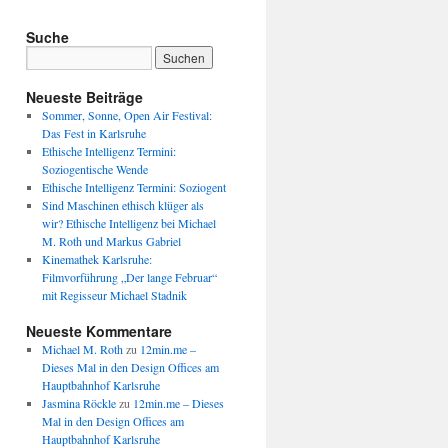
Suche
Neueste Beiträge
Sommer, Sonne, Open Air Festival:
Das Fest in Karlsruhe
Ethische Intelligenz Termini:
Soziogentische Wende
Ethische Intelligenz Termini: Soziogent
Sind Maschinen ethisch klüger als
wir? Ethische Intelligenz bei Michael
M. Roth und Markus Gabriel
Kinemathek Karlsruhe:
Filmvorführung „Der lange Februar“
mit Regisseur Michael Stadnik
Neueste Kommentare
Michael M. Roth
zu
12min.me –
Dieses Mal in den Design Offices am
Hauptbahnhof Karlsruhe
Jasmina Röckle
zu
12min.me – Dieses
Mal in den Design Offices am
Hauptbahnhof Karlsruhe