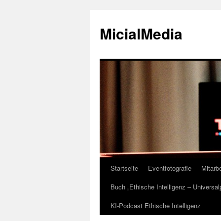
MicialMedia
Startseite
Eventfotografie
Mitarbe
Zum
Buch „Ethische Intelligenz – Universa
Inhalt
KI-Podcast Ethische Intelligenz
springen