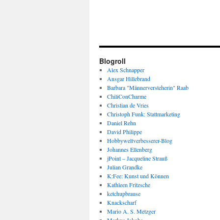
Blogroll
Alex Schnapper
Ansgar Hillebrand
Barbara "Männerversteherin" Raab
ChiliConCharme
Christian de Vries
Christoph Funk: Stattmarketing
Daniel Rehn
David Philippe
Hobbyweltverbesserer-Blog
Johannes Ellenberg
jPoint – Jacqueline Strauß
Julian Grandke
K:Fee: Kunst und Können
Kathleen Fritzsche
ketchupbrause
Knackscharf
Mario A. S. Metzger