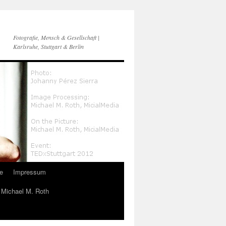
Fotografie, Mensch & Gesellschaft |
Karlsruhe, Stuttgart & Berlin
e
Impressum
n Michael M. Roth