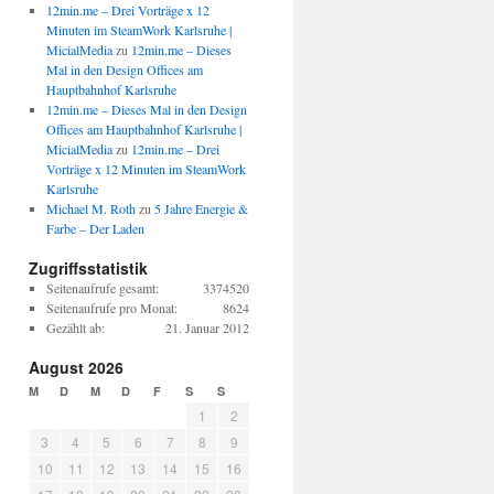
12min.me – Drei Vorträge x 12
Minuten im SteamWork Karlsruhe |
MicialMedia
zu
12min.me – Dieses
Mal in den Design Offices am
Hauptbahnhof Karlsruhe
12min.me – Dieses Mal in den Design
Offices am Hauptbahnhof Karlsruhe |
MicialMedia
zu
12min.me – Drei
Vorträge x 12 Minuten im SteamWork
Karlsruhe
Michael M. Roth
zu
5 Jahre Energie &
Farbe – Der Laden
Zugriffsstatistik
Seitenaufrufe gesamt:
3374520
Seitenaufrufe pro Monat:
8624
Gezählt ab:
21. Januar 2012
August 2026
M
D
M
D
F
S
S
1
2
3
4
5
6
7
8
9
10
11
12
13
14
15
16