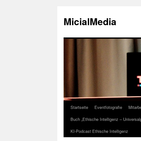
MicialMedia
Startseite
Eventfotografie
Mitarbe
Zum
Buch „Ethische Intelligenz – Universa
Inhalt
KI-Podcast Ethische Intelligenz
springen