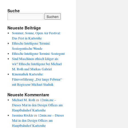
Suche
Neueste Beiträge
Sommer, Sonne, Open Air Festival:
Das Fest in Karlsruhe
Ethische Intelligenz Termini:
Soziogentische Wende
Ethische Intelligenz Termini: Soziogent
Sind Maschinen ethisch klüger als
wir? Ethische Intelligenz bei Michael
M. Roth und Markus Gabriel
Kinemathek Karlsruhe:
Filmvorführung „Der lange Februar“
mit Regisseur Michael Stadnik
Neueste Kommentare
Michael M. Roth
zu
12min.me –
Dieses Mal in den Design Offices am
Hauptbahnhof Karlsruhe
Jasmina Röckle
zu
12min.me – Dieses
Mal in den Design Offices am
Hauptbahnhof Karlsruhe