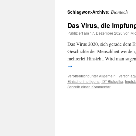
Biontech
Schlagwort-Archive:
Das Virus, die Impfung
Publiziert am
17. Dezember 2020
von
Mic
Das Virus 2020, sich gerade dem En
Geschichte der Menschheit werden,
mehrerlei Hinsicht. Wird man sag
→
Veröffentlicht unter
Allgemein
|
Verschlagw
Ethische Intelligenz
,
IDT Biologika
,
Impfsto
Schreib einen Kommentar