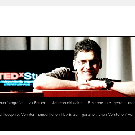
iterfotografie
20 Frauen
Jahresrückblicke
Ethische Intelligenz
mor
lphilosophie: Von der menschlichen Hybris zum ganzheitlichen Verstehen“ vo