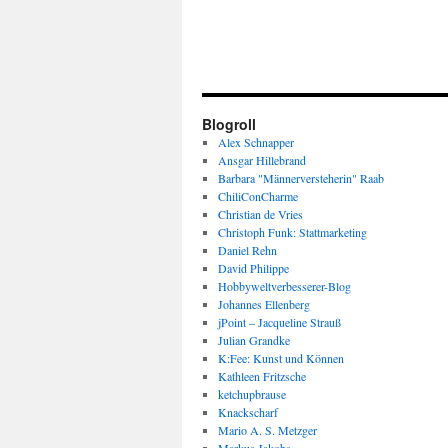
Blogroll
Alex Schnapper
Ansgar Hillebrand
Barbara "Männerversteherin" Raab
ChiliConCharme
Christian de Vries
Christoph Funk: Stattmarketing
Daniel Rehn
David Philippe
Hobbyweltverbesserer-Blog
Johannes Ellenberg
jPoint – Jacqueline Strauß
Julian Grandke
K:Fee: Kunst und Können
Kathleen Fritzsche
ketchupbrause
Knackscharf
Mario A. S. Metzger