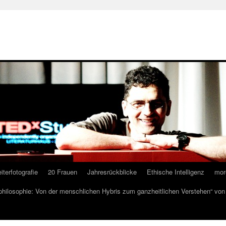
iterfotografie
20 Frauen
Jahresrückblicke
Ethische Intelligenz
mor
lphilosophie: Von der menschlichen Hybris zum ganzheitlichen Verstehen“ vo