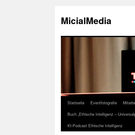
MicialMedia
Startseite
Eventfotografie
Mitarbe
Zum
Buch „Ethische Intelligenz – Universa
Inhalt
KI-Podcast Ethische Intelligenz
springen