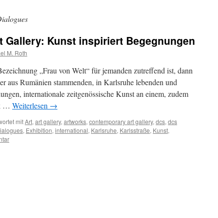
ialogues
 Gallery: Kunst inspiriert Begegnungen
el M. Roth
ezeichnung „Frau von Welt“ für jemanden zutreffend ist, dann
Der aus Rumänien stammenden, in Karlsruhe lebenden und
elungen, internationale zeitgenössische Kunst an einem, zudem
ck …
Weiterlesen
→
ortet mit
Art
,
art gallery
,
artworks
,
contemporary art gallery
,
dcs
,
dcs
ialogues
,
Exhibition
,
international
,
Karlsruhe
,
Karlsstraße
,
Kunst
,
ntar