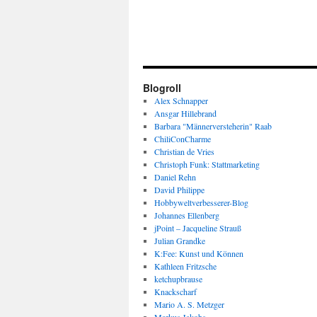
Blogroll
Alex Schnapper
Ansgar Hillebrand
Barbara "Männerversteherin" Raab
ChiliConCharme
Christian de Vries
Christoph Funk: Stattmarketing
Daniel Rehn
David Philippe
Hobbyweltverbesserer-Blog
Johannes Ellenberg
jPoint – Jacqueline Strauß
Julian Grandke
K:Fee: Kunst und Können
Kathleen Fritzsche
ketchupbrause
Knackscharf
Mario A. S. Metzger