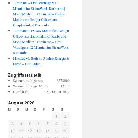
12min.me – Drei Vorträge x 12
Minuten im SteamWork Karlsruhe |
MicialMedia
zu
12min.me – Dieses
Mal in den Design Offices am
Hauptbahnhof Karlsruhe
12min.me – Dieses Mal in den Design
Offices am Hauptbahnhof Karlsruhe |
MicialMedia
zu
12min.me – Drei
Vorträge x 12 Minuten im SteamWork
Karlsruhe
Michael M. Roth
zu
5 Jahre Energie &
Farbe – Der Laden
Zugriffsstatistik
Seitenaufrufe gesamt:
3378009
Seitenaufrufe pro Monat:
12113
Gezählt ab:
21. Januar 2012
August 2026
M
D
M
D
F
S
S
1
2
3
4
5
6
7
8
9
10
11
12
13
14
15
16