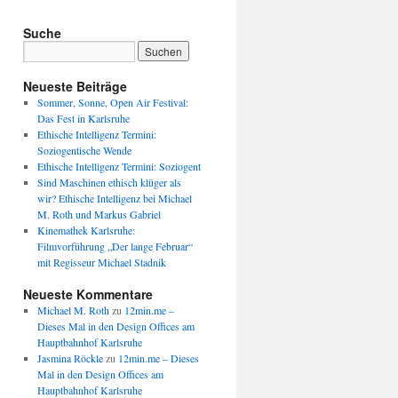
Suche
Neueste Beiträge
Sommer, Sonne, Open Air Festival:
Das Fest in Karlsruhe
Ethische Intelligenz Termini:
Soziogentische Wende
Ethische Intelligenz Termini: Soziogent
Sind Maschinen ethisch klüger als
wir? Ethische Intelligenz bei Michael
M. Roth und Markus Gabriel
Kinemathek Karlsruhe:
Filmvorführung „Der lange Februar“
mit Regisseur Michael Stadnik
Neueste Kommentare
Michael M. Roth
zu
12min.me –
Dieses Mal in den Design Offices am
Hauptbahnhof Karlsruhe
Jasmina Röckle
zu
12min.me – Dieses
Mal in den Design Offices am
Hauptbahnhof Karlsruhe