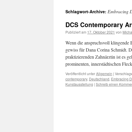
Embracing D
Schlagwort-Archive:
DCS Contemporary Art
Publiziert am
17. Oktober 2021
von
Micha
Wenn die anspruchsvoll klingende B
gewiss für Dana Corina Schmidt. 
praktizierenden Zahnärztin ist es g
prominenten, innerstädtischen Fle
Veröffentlicht unter
Allgemein
|
Verschlagw
contemporary
,
Deutschland
,
Embracing D
Kunstausstellung
|
Schreib einen Komme