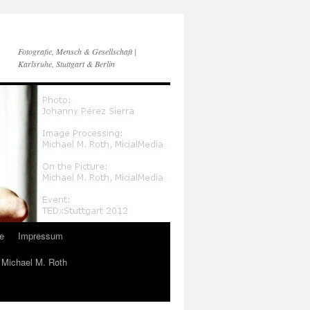
Fotografie, Mensch & Gesellschaft |
Karlsruhe, Stuttgart & Berlin
e
Impressum
n Michael M. Roth