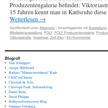
Produzentengalerie befindet: Viktoriast
15 Jahren kennt man in Karlsruhe dies
Weiterlesen
→
Veröffentlicht unter
Allgemein
|
Verschlagwortet mit
Ausstellung
Mitgliederausstellung
,
POLY
,
POLY Produzentengalerie
,
Produze
Viktoriastraße
,
Vogelnest
,
Zett Zwo
|
Ein Kommentar
Blogroll
Alex Schnapper
Ansgar Hillebrand
Barbara "Männerversteherin" Raab
ChiliConCharme
Christian de Vries
Christoph Funk: Stattmarketing
Daniel Rehn
David Philippe
Hobbyweltverbesserer-Blog
Johannes Ellenberg