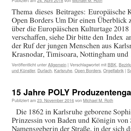
Publiziert am
24. April 2018
von
Michael M. Roth
Thema dieses Beitrages: Europäische 
Open Borders Um Dir einen Überblick 
über die Europäischen Kulturtage 2018
verschaffen, siehe Dir bitte den Index 
der Ruf der jungen Menschen aus Karlsr
Krasnodar, Timisoara, Nottingham un
Veröffentlicht unter
Allgemein
|
Verschlagwortet mit
BBK
,
Bezirk
und Künstler
,
Durlach
,
Karlsruhe
,
Open Borders
,
Orgelfabrik
|
S
15 Jahre POLY Produzentenga
Publiziert am
23. November 2016
von
Michael M. Roth
Die 1862 in Karlsruhe geborene Sophie
Prinzessin von Baden und Königin von 
Namensgeberin der Straße, in der sich 