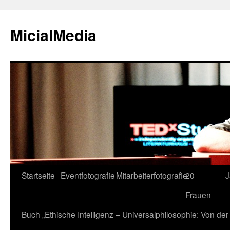
MicialMedia
Zum
Startseite
Eventfotografie
Mitarbeiterfotografie
20
J
Inhalt
Frauen
springen
Buch „Ethische Intelligenz – Universalphilosophie: Von d