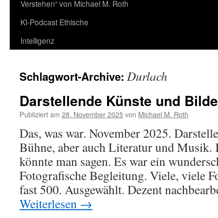
Verstehen“ von Michael M. Roth
KI-Podcast Ethische
Intelligenz
Durlach
Schlagwort-Archive:
Darstellende Künste und Bild
Publiziert am
28. November 2025
von
Michael M. Roth
Das, was war. November 2025. Darstelle
Bühne, aber auch Literatur und Musik.
könnte man sagen. Es war ein wundersc
Fotografische Begleitung. Viele, viele 
fast 500. Ausgewählt. Dezent nachbearb
Weiterlesen
→