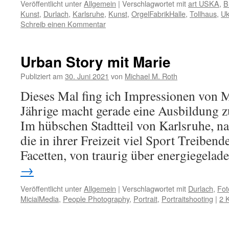
Veröffentlicht unter
Allgemein
|
Verschlagwortet mit
art USKA
,
B
Kunst
,
Durlach
,
Karlsruhe
,
Kunst
,
OrgelFabrikHalle
,
Tollhaus
,
Uk
Schreib einen Kommentar
Urban Story mit Marie
Publiziert am
30. Juni 2021
von
Michael M. Roth
Dieses Mal fing ich Impressionen von M
Jährige macht gerade eine Ausbildung z
Im hübschen Stadtteil von Karlsruhe, n
die in ihrer Freizeit viel Sport Treibend
Facetten, von traurig über energiegela
→
Veröffentlicht unter
Allgemein
|
Verschlagwortet mit
Durlach
,
Fot
MicialMedia
,
People Photography
,
Portrait
,
Portraitshooting
|
2 