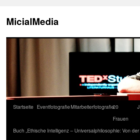
MicialMedia
Zum
Startseite
Eventfotografie
Mitarbeiterfotografie
20
J
Inhalt
Frauen
springen
Buch „Ethische Intelligenz – Universalphilosophie: Von d