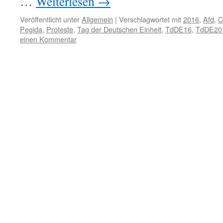
…
Weiterlesen
→
Veröffentlicht unter
Allgemein
|
Verschlagwortet mit
2016
,
Afd
,
C
Pegida
,
Proteste
,
Tag der Deutschen Einheit
,
TdDE16
,
TdDE20
einen Kommentar