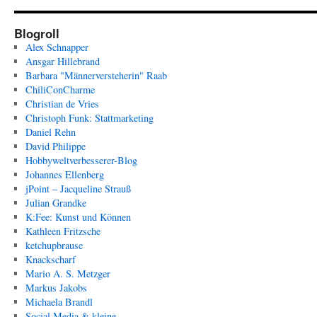
Blogroll
Alex Schnapper
Ansgar Hillebrand
Barbara "Männerversteherin" Raab
ChiliConCharme
Christian de Vries
Christoph Funk: Stattmarketing
Daniel Rehn
David Philippe
Hobbyweltverbesserer-Blog
Johannes Ellenberg
jPoint – Jacqueline Strauß
Julian Grandke
K:Fee: Kunst und Können
Kathleen Fritzsche
ketchupbrause
Knackscharf
Mario A. S. Metzger
Markus Jakobs
Michaela Brandl
Social Media & kleine