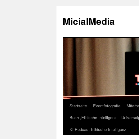
MicialMedia
Startseite
Eventfotografie
Mitarbe
Zum
Buch „Ethische Intelligenz – Universa
Inhalt
KI-Podcast Ethische Intelligenz
springen