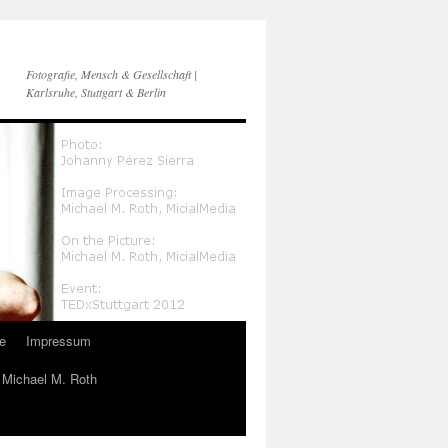
Fotografie, Mensch & Gesellschaft |
Karlsruhe, Stuttgart & Berlin
e
Impressum
n Michael M. Roth