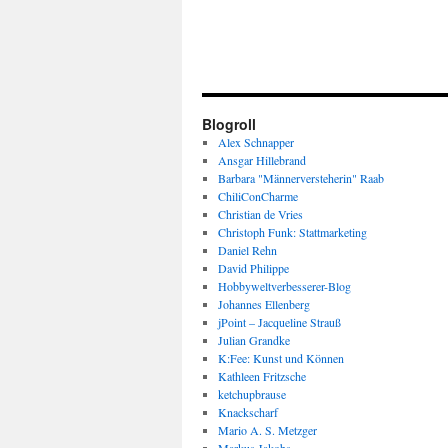
Blogroll
Alex Schnapper
Ansgar Hillebrand
Barbara "Männerversteherin" Raab
ChiliConCharme
Christian de Vries
Christoph Funk: Stattmarketing
Daniel Rehn
David Philippe
Hobbyweltverbesserer-Blog
Johannes Ellenberg
jPoint – Jacqueline Strauß
Julian Grandke
K:Fee: Kunst und Können
Kathleen Fritzsche
ketchupbrause
Knackscharf
Mario A. S. Metzger