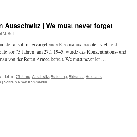
n Ausschwitz | We must never forget
l M. Roth
nd der aus ihm hervorgehende Faschismus brachten viel Leid
eute vor 75 Jahren, am 27.1.1945, wurde das Konzentrations- und
nau von der Roten Armee befreit. We must never let …
ortet mit
75 Jahre
,
Auschwitz
,
Befreiung
,
Birkenau
,
Holocaust
,
e
|
Schreib einen Kommentar