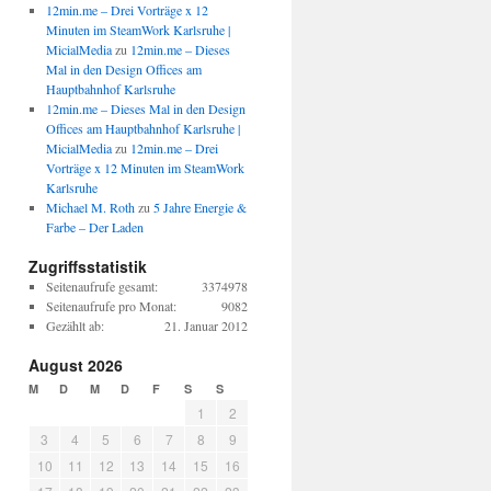
12min.me – Drei Vorträge x 12
Minuten im SteamWork Karlsruhe |
MicialMedia
zu
12min.me – Dieses
Mal in den Design Offices am
Hauptbahnhof Karlsruhe
12min.me – Dieses Mal in den Design
Offices am Hauptbahnhof Karlsruhe |
MicialMedia
zu
12min.me – Drei
Vorträge x 12 Minuten im SteamWork
Karlsruhe
Michael M. Roth
zu
5 Jahre Energie &
Farbe – Der Laden
Zugriffsstatistik
Seitenaufrufe gesamt:
3374978
Seitenaufrufe pro Monat:
9082
Gezählt ab:
21. Januar 2012
August 2026
M
D
M
D
F
S
S
1
2
3
4
5
6
7
8
9
10
11
12
13
14
15
16