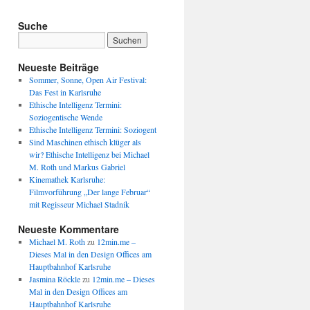
Suche
Neueste Beiträge
Sommer, Sonne, Open Air Festival:
Das Fest in Karlsruhe
Ethische Intelligenz Termini:
Soziogentische Wende
Ethische Intelligenz Termini: Soziogent
Sind Maschinen ethisch klüger als
wir? Ethische Intelligenz bei Michael
M. Roth und Markus Gabriel
Kinemathek Karlsruhe:
Filmvorführung „Der lange Februar“
mit Regisseur Michael Stadnik
Neueste Kommentare
Michael M. Roth
zu
12min.me –
Dieses Mal in den Design Offices am
Hauptbahnhof Karlsruhe
Jasmina Röckle
zu
12min.me – Dieses
Mal in den Design Offices am
Hauptbahnhof Karlsruhe