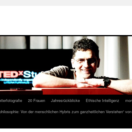
iterfotografie
20 Frauen
Jahresrückblicke
Ethische Intelligenz
mor
lphilosophie: Von der menschlichen Hybris zum ganzheitlichen Verstehen“ vo